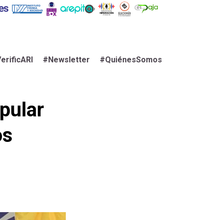
erificARI
#Newsletter
#QuiénesSomos
pular
os