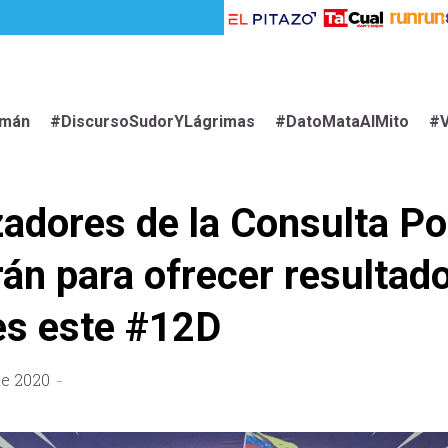
imán
#DiscursoSudorYLágrimas
#DatoMataAlMito
#V
adores de la Consulta Po
rán para ofrecer resultad
es este #12D
de 2020