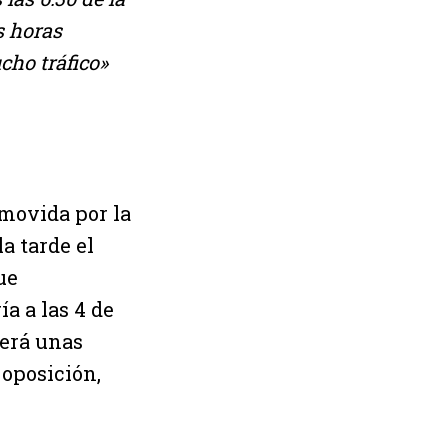
s horas
cho tráfico»
omovida por la
a tarde el
ue
a a las 4 de
derá unas
 oposición,