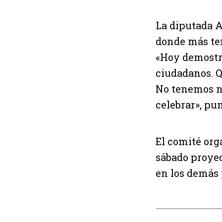
La diputada A
donde más tem
«Hoy demostr
ciudadanos. Q
No tenemos n
celebrar», pun
El comité org
sábado proyec
en los demás