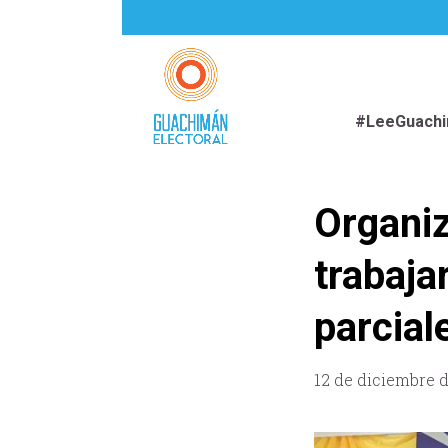
#LeeGuach
Organiz
trabaja
parcial
12 de diciembre 