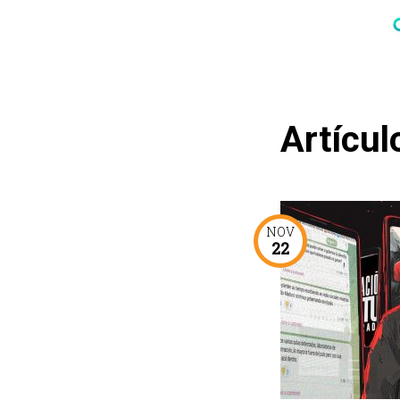
Artícul
NOV
22