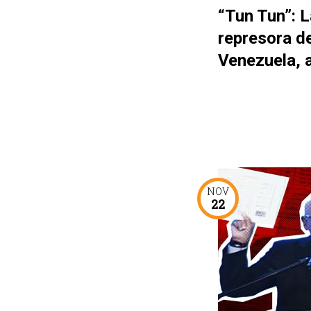
“Tun Tun”: L
represora d
Venezuela, 
NOV
22