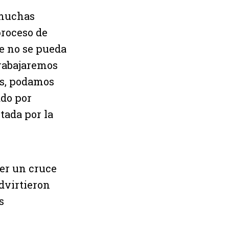
 muchas
proceso de
ue no se pueda
Trabajaremos
as, podamos
ado por
tada por la
er un cruce
advirtieron
s