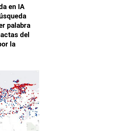
da en IA
búsqueda
er palabra
actas del
or la