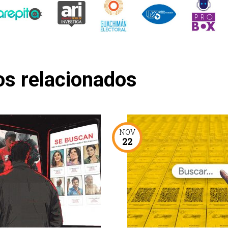
os relacionados
NOV
22