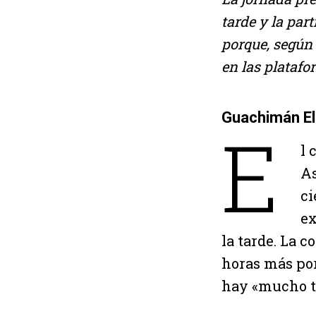
tarde y la par
porque, según 
en las platafo
Guachimán El
E
l 
As
ci
ex
la tarde. La 
horas más por
hay «mucho tr