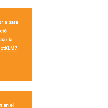
ria para
ció
iar la
ymctKLM7
n en el