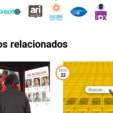
os relacionados
NOV
22