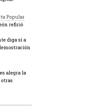
lta Popular
eón refirió
te diga sí a
a demostración
s alegra la
 otras