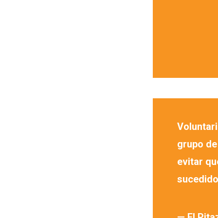
Voluntar
grupo de
evitar qu
sucedid
— El Pit