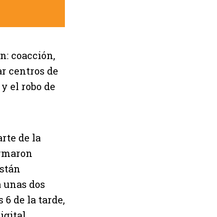
n: coacción,
ar centros de
y el robo de
rte de la
ormaron
están
á unas dos
 6 de la tarde,
gital.