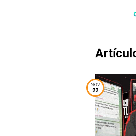
Artícul
NOV
22