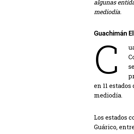
algunas entida
mediodía.
Guachimán El
C
u
C
s
p
en 11 estados
mediodía.
Los estados c
Guárico, entre