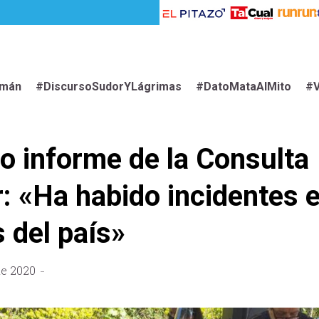
imán
#DiscursoSudorYLágrimas
#DatoMataAlMito
#V
 informe de la Consulta
: «Ha habido incidentes 
 del país»
de 2020