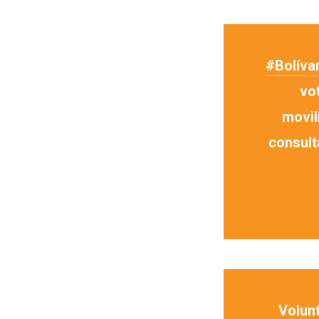
#Bolíva
vo
movil
consult
Volunt