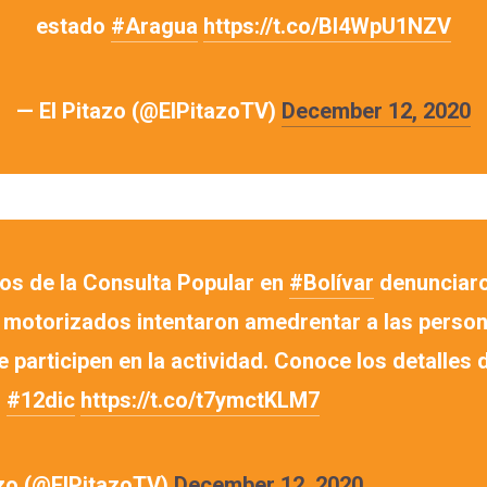
estado
#Aragua
https://t.co/Bl4WpU1NZV
— El Pitazo (@ElPitazoTV)
December 12, 2020
ios de la Consulta Popular en
#Bolívar
denunciaro
 motorizados intentaron amedrentar a las perso
e participen en la actividad. Conoce los detalles 
o
#12dic
https://t.co/t7ymctKLM7
azo (@ElPitazoTV)
December 12, 2020