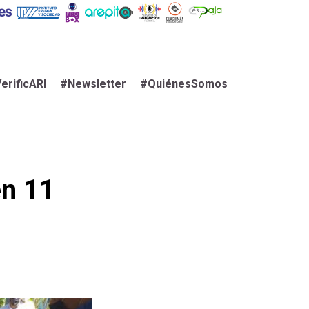
erificARI
#Newsletter
#QuiénesSomos
en 11