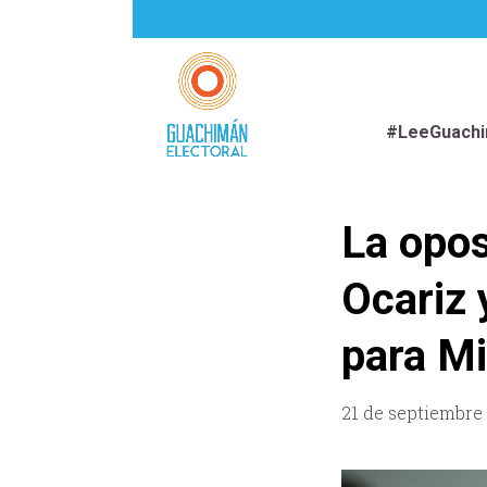
#LeeGuach
La opos
Ocariz 
para M
21 de septiembre