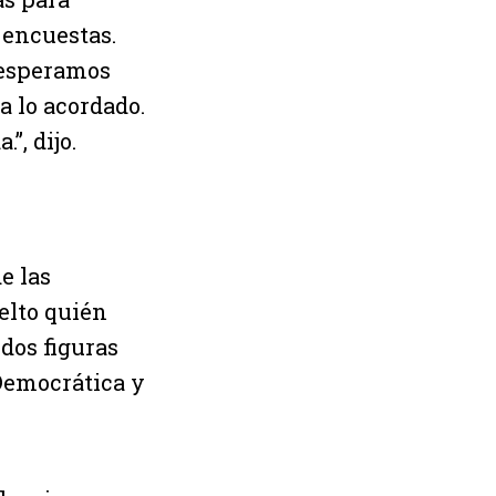
 encuestas.
 esperamos
a lo acordado.
”, dijo.
e las
elto quién
 dos figuras
 Democrática y