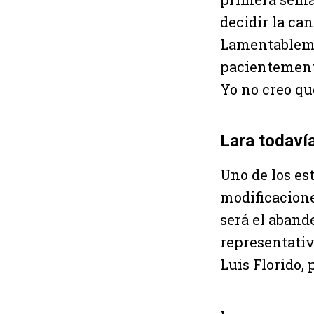
decidir la ca
Lamentableme
pacientemente
Yo no creo qu
Lara todaví
Uno de los est
modificacione
será el aband
representativ
Luis Florido,