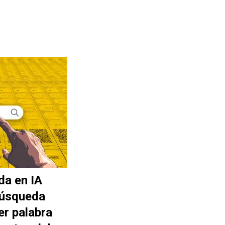
da en IA
búsqueda
er palabra