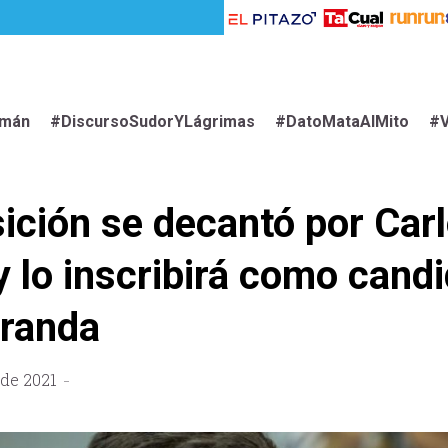
imán
#DiscursoSudorYLágrimas
#DatoMataAlMito
#V
ición se decantó por Car
y lo inscribirá como cand
iranda
 de 2021