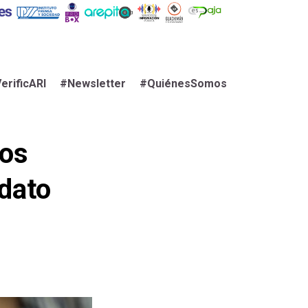
erificARI
#Newsletter
#QuiénesSomos
los
idato