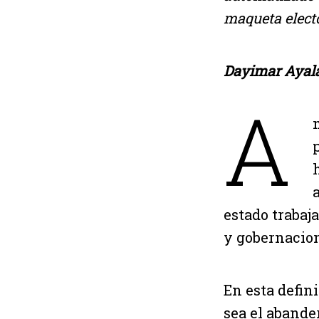
maqueta electo
Dayimar Ayala
A
estado trabaj
y gobernacio
En esta defin
sea el abande