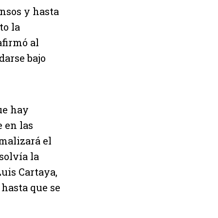
nsos y hasta
to la
afirmó al
darse bajo
ue hay
e en las
malizará el
solvía la
uis Cartaya,
 hasta que se