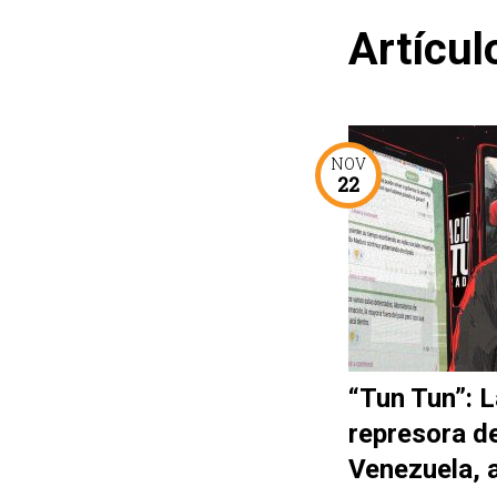
Artícul
NOV
22
“Tun Tun”: L
represora d
Venezuela, 