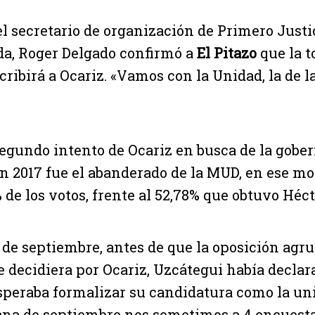
el secretario de organización de Primero Justi
a, Roger Delgado confirmó a
El Pitazo
que la t
cribirá a Ocariz. «Vamos con la Unidad, la de l
 segundo intento de Ocariz en busca de la gobe
n 2017 fue el abanderado de la MUD, en ese 
 de los votos, frente al 52,78% que obtuvo Héc
0 de septiembre, antes de que la oposición agr
e decidiera por Ocariz, Uzcátegui había declara
peraba formalizar su candidatura como la unit
na de septiembre nos sometimos a 4 encuesta