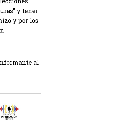
elecciones
uras” y tener
hizo y por los
en
informante al