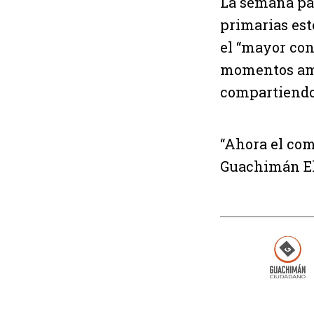
La semana pas
primarias est
el “mayor cons
momentos amb
compartiendo 
“Ahora el com
Guachimán El