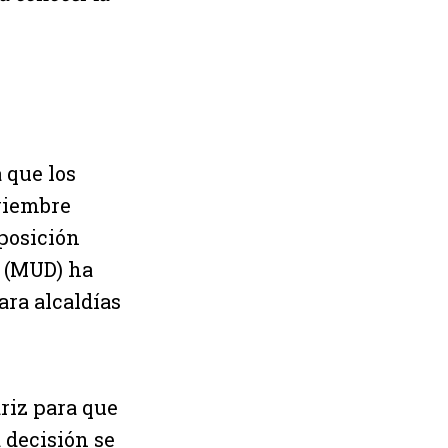
 que los
oviembre
oposición
 (MUD) ha
ara alcaldías
ariz para que
 decisión se