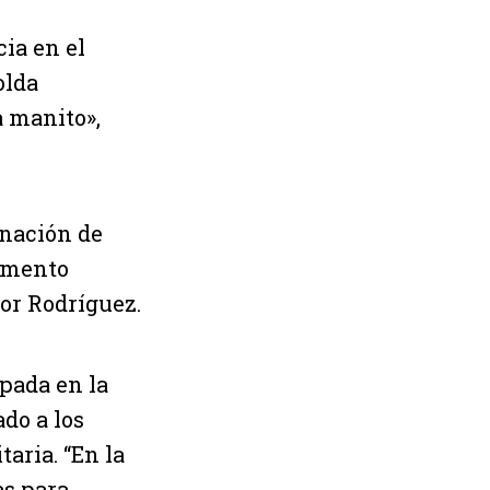
cia en el
olda
a manito»,
rnación de
momento
tor Rodríguez.
upada en la
do a los
aria. “En la
s para