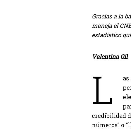
Gracias a la ba
maneja el CNE,
estadístico qu
Valentina Gil
L
as
pe
el
pa
credibilidad d
números” o “l