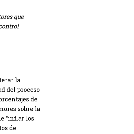
tores que
control
erar la
ad del proceso
orcentajes de
mores sobre la
e “inflar los
tos de