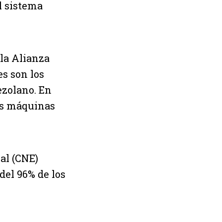
el sistema
la Alianza
es son los
ezolano. En
las máquinas
al (CNE)
del 96% de los