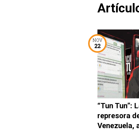
Artícul
NOV
22
“Tun Tun”: L
represora d
Venezuela, 