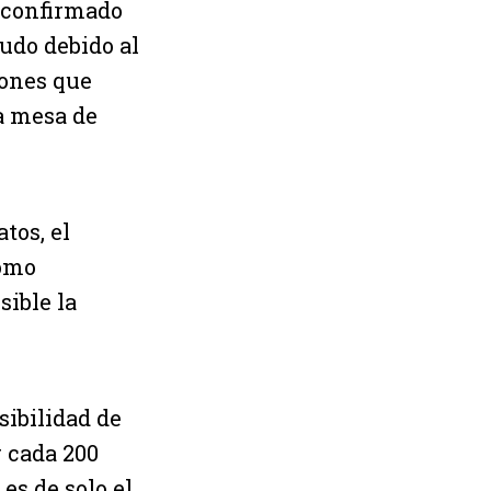
a confirmado
udo debido al
iones que
la mesa de
tos, el
como
sible la
sibilidad de
r cada 200
es de solo el