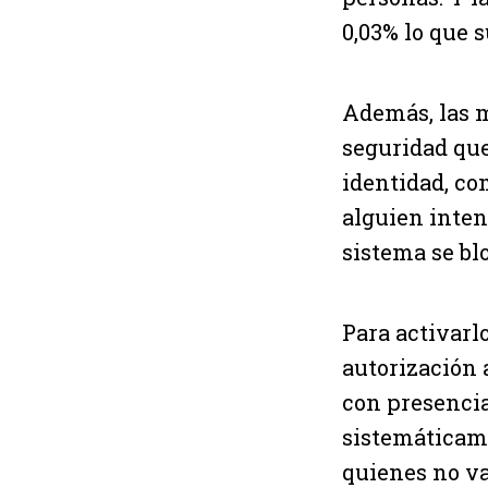
0,03% lo que 
Además, las 
seguridad que
identidad, co
alguien inten
sistema se bl
Para activarl
autorización 
con presencia 
sistemáticame
quienes no va