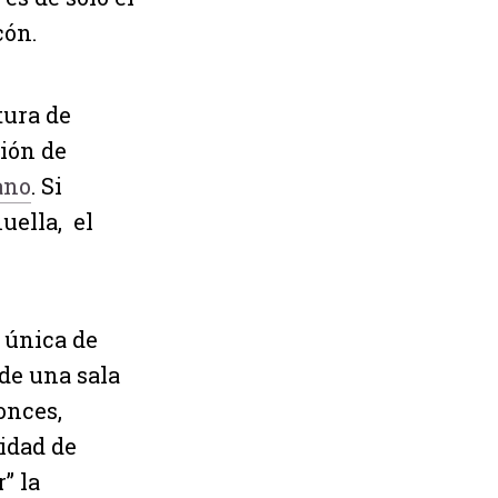
cón.
tura de
ión de
ano
. Si
uella, el
 única de
de una sala
onces,
idad de
” la