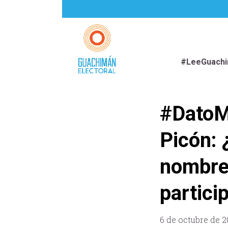
#LeeGuach
#DatoMa
Picón: 
nombre 
partici
6 de octubre de 2