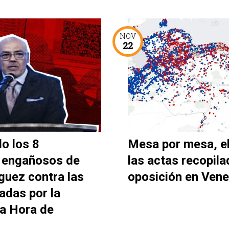
NOV
22
o los 8
Mesa por mesa, e
 engañosos de
las actas recopila
guez contra las
oposición en Vene
adas por la
La Hora de