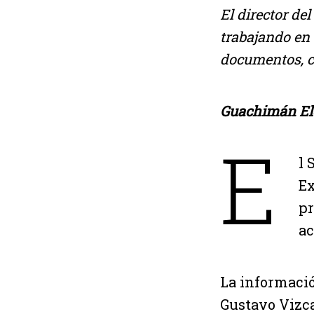
El director de
trabajando en 
documentos, c
Guachimán Ele
E
l 
Ex
pr
ac
La informació
Gustavo Vizca