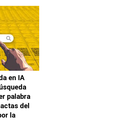
da en IA
búsqueda
er palabra
actas del
or la