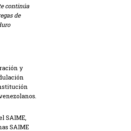
te continúa
regas de
duro
gración y
edulación
nstitución
 venezolanos.
del SAIME,
cinas SAIME