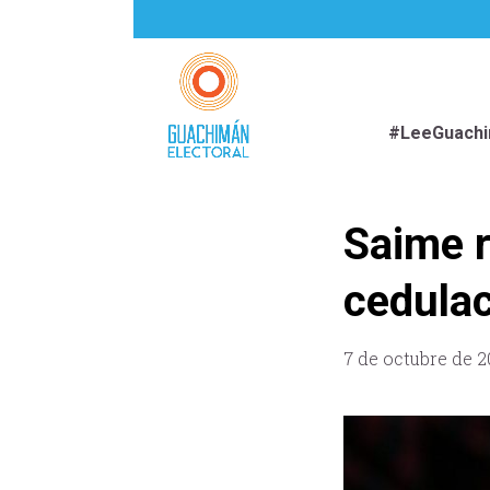
#LeeGuach
Saime r
cedulac
7 de octubre de 2