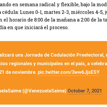
ando en semana radical y flexible, bajo la mod
 cédula: Lunes 0-1, martes 2-3, miércoles 4-5, 
n el horario de 8:00 de la mañana a 2:00 de la 
día en que iniciará el proceso.
alizará una Jornada de Cedulación Preelectoral,
ios regionales y municipales en el país, a celebra
21 de noviembre.
pic.twitter.com/3ww6JjsESY
uelaSaime (@VenezuelaSaime)
October 7, 2021