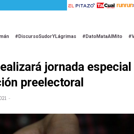
imán
#DiscursoSudorYLágrimas
#DatoMataAlMito
#V
ealizará jornada especial
ión preelectoral
021