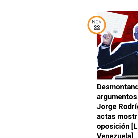
NOV
22
Desmontand
argumentos
Jorge Rodrí
actas mostr
oposición [
Venezuela]