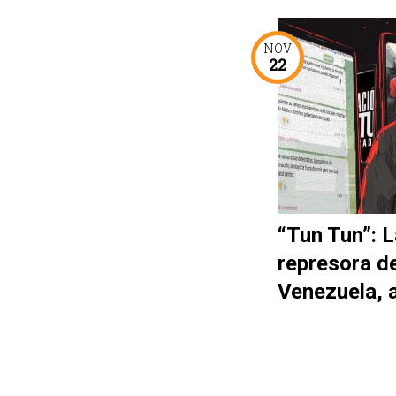
NOV
22
“Tun Tun”: L
represora d
Venezuela, 