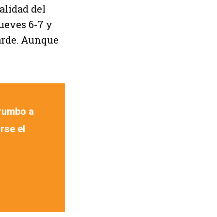
alidad del
jueves 6-7 y
tarde. Aunque
 rumbo a
rse el