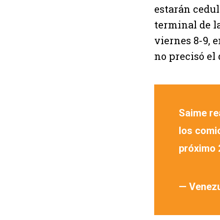
estarán cedul
terminal de la
viernes 8-9, e
no precisó el 
Saime re
los comic
próximo 
— Venez