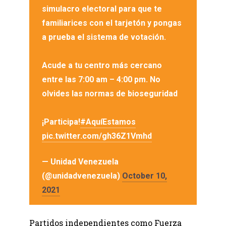
simulacro electoral para que te
familiarices con el tarjetón y pongas
a prueba el sistema de votación.
Acude a tu centro más cercano
entre las 7:00 am – 4:00 pm. No
olvides las normas de bioseguridad
¡Participa!
#AquíEstamos
pic.twitter.com/gh36Z1Vmhd
— Unidad Venezuela
(@unidadvenezuela)
October 10,
2021
Partidos independientes como Fuerza