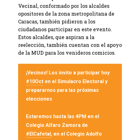
Vecinal, conformado por los alcaldes
opositores de la zona metropolitana de
Caracas, también pidieron a los
ciudadanos participar en este evento.
Estos alcaldes, que aspiran a la
reelección, también cuentan con el apoyo
de la MUD para los venideros comicios.
¡Vecinos! Los invito a participar hoy
#10Oct
en el Simulacro Electoral y
prepararnos para las próximas
elecciones
Estaremos hasta las 4PM en el
Colegio Alfaro Zamora de
#ElCafetal
, en el Colegio Adolfo