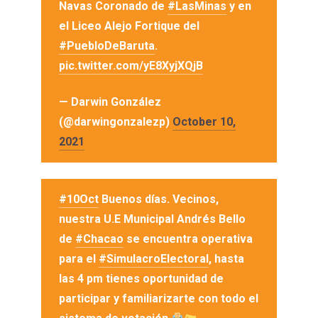
Navas Coronado de
#LasMinas
y en
el Liceo Alejo Fortique del
#PuebloDeBaruta
.
pic.twitter.com/yE8XyjXQjB
— Darwin González
(@darwingonzalezp)
October 10,
2021
#10Oct
Buenos días. Vecinos,
nuestra U.E Municipal Andrés Bello
de
#Chacao
se encuentra operativa
para el
#SimulacroElectoral
, hasta
las 4 pm tienes oportunidad de
participar y familiarizarte con todo el