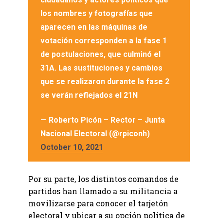
los nombres y fotografías que
aparecen en las máquinas de
votación corresponden a la fase 1
de postulaciones, que culminó el
31A. Las sustituciones y cambios
que se realizaron durante la fase 2
se verán reflejados el 21N
— Roberto Picón – Rector – Junta
Nacional Electoral (@rpiconh)
October 10, 2021
Por su parte, los distintos comandos de
partidos han llamado a su militancia a
movilizarse para conocer el tarjetón
electoral y ubicar a su opción política de