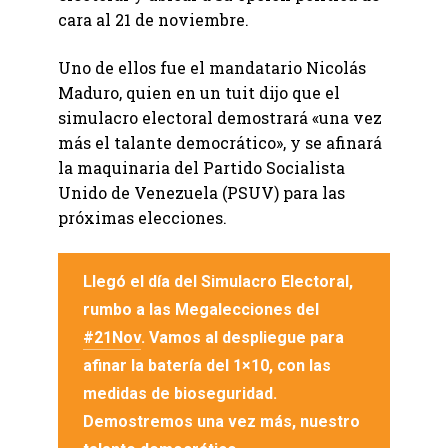
cara al 21 de noviembre.
Uno de ellos fue el mandatario Nicolás
Maduro, quien en un tuit dijo que el
simulacro electoral demostrará «una vez
más el talante democrático», y se afinará
la maquinaria del Partido Socialista
Unido de Venezuela (PSUV) para las
próximas elecciones.
Llegó el día del Simulacro Electoral,
rumbo a las Megalecciones del
#21Nov
. Vamos al despliegue para
afinar la batería del 1×10, con las
medidas de bioseguridad.
Demostremos una vez más, nuestro