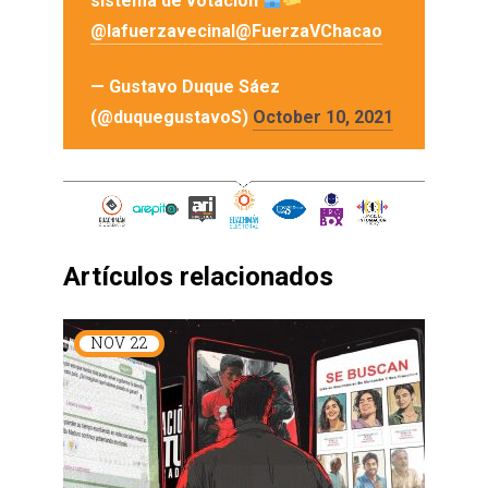
sistema de votación
@lafuerzavecinal
@FuerzaVChacao
— Gustavo Duque Sáez
(@duquegustavoS)
October 10, 2021
Artículos relacionados
NOV
22