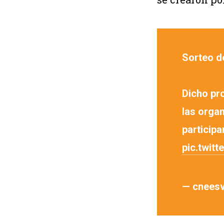
Sorteo d
Dicho pr
las organ
participa
pic.twit
— cneesv