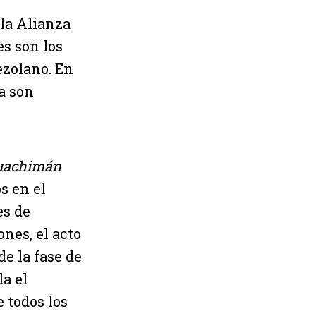
la Alianza
es son los
ezolano. En
a son
uachimán
s en el
es de
ones, el acto
e la fase de
a el
e todos los