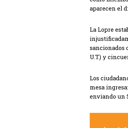
aparecen el dí
La Lopre esta
injustificada
sancionados c
U.T.) y cincue
Los ciudadano
mesa ingresan
enviando un 