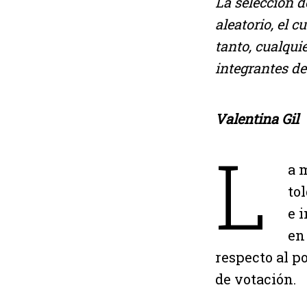
La selección d
aleatorio, el c
tanto, cualqui
integrantes de
Valentina Gil
L
a 
to
e 
e
respecto al p
de votación.