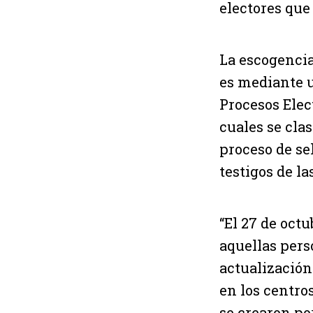
electores que 
La escogencia
es mediante u
Procesos Elec
cuales se clas
proceso de se
testigos de la
“El 27 de oct
aquellas pers
actualización
en los centro
se crearon por