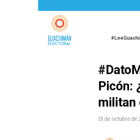
#LeeGuach
#DatoMa
Picón:
militan
15 de octubre de 