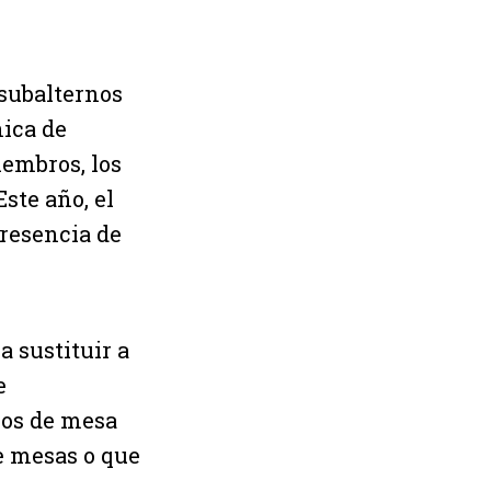
 subalternos
ica de
iembros, los
Este año, el
presencia de
a sustituir a
e
ros de mesa
e mesas o que