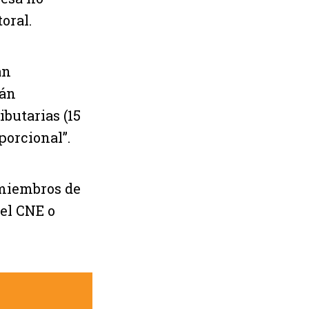
oral.
an
rán
butarias (15
porcional”.
 miembros de
el CNE o