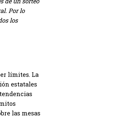
s de un sorteo
al. Por lo
dos los
er límites. La
ión estatales
 tendencias
 mitos
obre las mesas