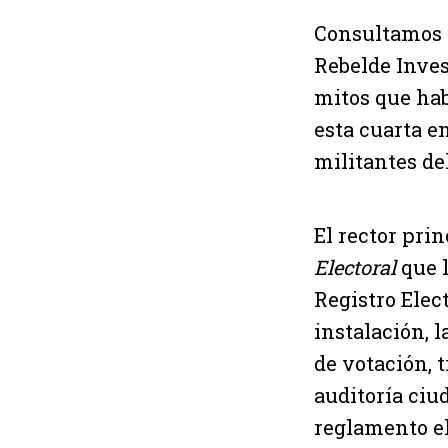
Consultamos c
Rebelde Inves
mitos que hab
esta cuarta e
militantes de
El rector pri
Electoral
que 
Registro Elec
instalación, l
de votación, 
auditoría ciu
reglamento ele