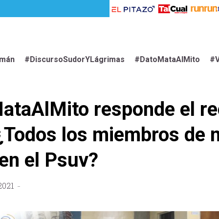
imán
#DiscursoSudorYLágrimas
#DatoMataAlMito
#V
taAlMito responde el re
 ¿Todos los miembros de
 en el Psuv?
2021