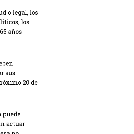
d o legal, los
íticos, los
 65 años
deben
er sus
 próximo 20 de
ro puede
án actuar
esa no