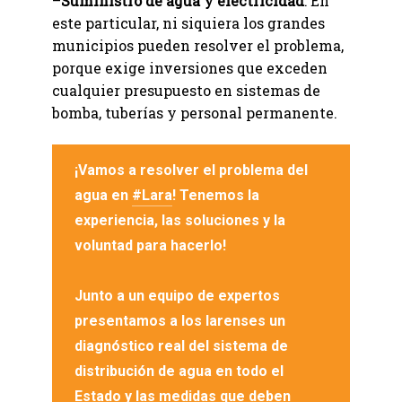
–
Suministro de agua y electricidad
: En
este particular, ni siquiera los grandes
municipios pueden resolver el problema,
porque exige inversiones que exceden
cualquier presupuesto en sistemas de
bomba, tuberías y personal permanente.
¡Vamos a resolver el problema del
agua en
#Lara
! Tenemos la
experiencia, las soluciones y la
voluntad para hacerlo!
Junto a un equipo de expertos
presentamos a los larenses un
diagnóstico real del sistema de
distribución de agua en todo el
Estado y las medidas que deben