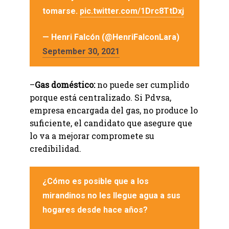
tomarse.
pic.twitter.com/1Drc8TtDxj
— Henri Falcón (@HenriFalconLara)
September 30, 2021
–
Gas doméstico:
no puede ser cumplido
porque está centralizado. Si Pdvsa,
empresa encargada del gas, no produce lo
suficiente, el candidato que asegure que
lo va a mejorar compromete su
credibilidad.
¿Cómo es posible que a los
mirandinos no les llegue agua a sus
hogares desde hace años?