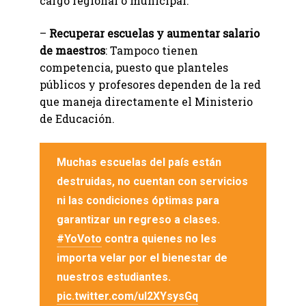
cargo regional o municipal.
–
Recuperar escuelas y aumentar salario
de maestros
: Tampoco tienen
competencia, puesto que planteles
públicos y profesores dependen de la red
que maneja directamente el Ministerio
de Educación.
Muchas escuelas del país están
destruidas, no cuentan con servicios
ni las condiciones óptimas para
garantizar un regreso a clases.
#YoVoto
contra quienes no les
importa velar por el bienestar de
nuestros estudiantes.
pic.twitter.com/ul2XYsysGq