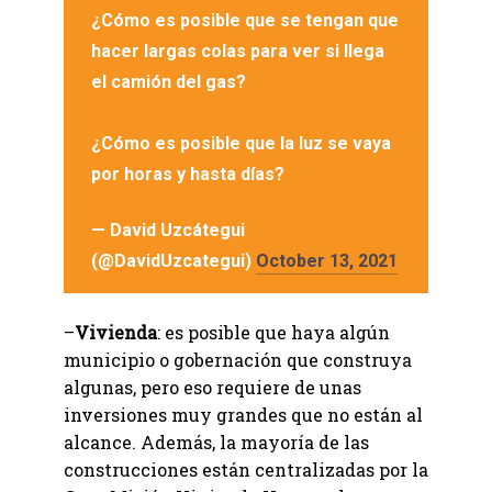
¿Cómo es posible que se tengan que
hacer largas colas para ver si llega
el camión del gas?
¿Cómo es posible que la luz se vaya
por horas y hasta días?
— David Uzcátegui
(@DavidUzcategui)
October 13, 2021
–
Vivienda
: es posible que haya algún
municipio o gobernación que construya
algunas, pero eso requiere de unas
inversiones muy grandes que no están al
alcance. Además, la mayoría de las
construcciones están centralizadas por la