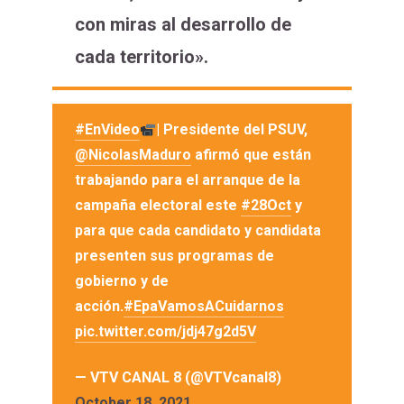
con miras al desarrollo de
cada territorio».
#EnVideo
| Presidente del PSUV,
@NicolasMaduro
afirmó que están
trabajando para el arranque de la
campaña electoral este
#28Oct
y
para que cada candidato y candidata
presenten sus programas de
gobierno y de
acción.
#EpaVamosACuidarnos
pic.twitter.com/jdj47g2d5V
— VTV CANAL 8 (@VTVcanal8)
October 18, 2021