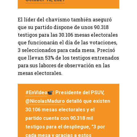
El líder del chavismo también aseguró
que su partido dispone de unos 90.318
testigos para las 30.106 mesas electorales
que funcionarán el día de las votaciones,
3 seleccionados para cada mesa. Precisó
que llevan 53% de los testigos entrenados
para sus labores de observación en las
mesas electorales.
#EnVideo
| Presidente del PSUV,
@NicolasMaduro
detalló que existen
30.106 mesas electorales y el
partido cuenta con 90.318 mil
testigos para el despliegue, "3 por
cada mesa y gracias a estos