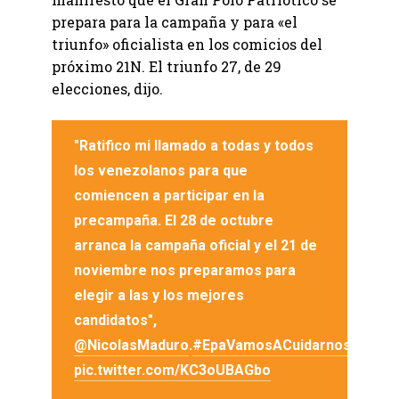
prepara para la campaña y para «el
triunfo» oficialista en los comicios del
próximo 21N. El triunfo 27, de 29
elecciones, dijo.
"Ratifico mi llamado a todas y todos
los venezolanos para que
comiencen a participar en la
precampaña. El 28 de octubre
arranca la campaña oficial y el 21 de
noviembre nos preparamos para
elegir a las y los mejores
candidatos",
@NicolasMaduro
.
#EpaVamosACuidarnos
pic.twitter.com/KC3oUBAGbo