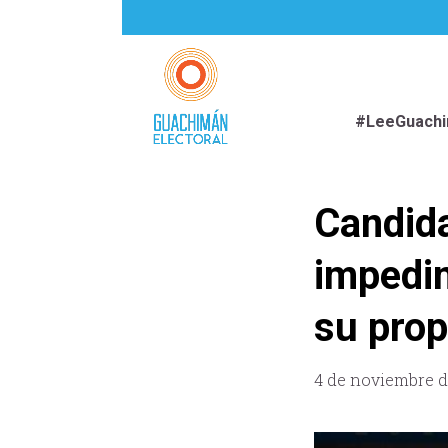
#LeeGuach
Candida
impedim
su prop
4 de noviembre d