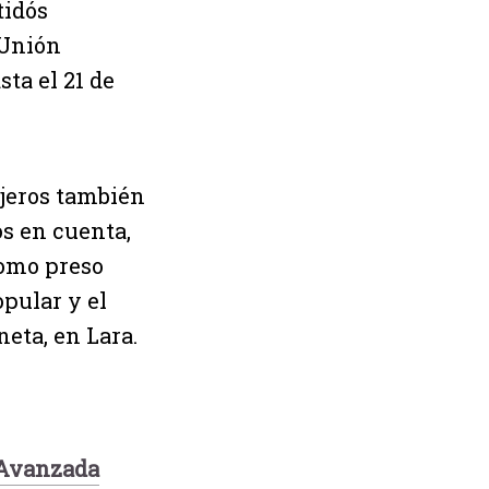
tidós
 Unión
ta el 21 de
njeros también
s en cuenta,
como preso
opular y el
eta, en Lara.
Avanzada