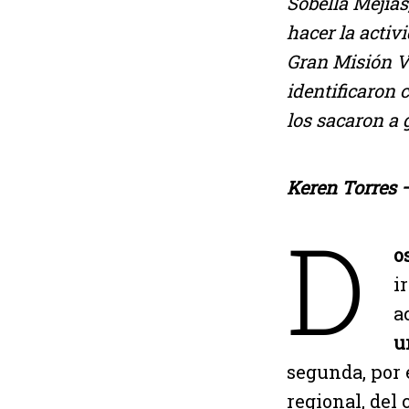
Sobella Mejías
hacer la activ
Gran Misión V
identificaron 
los sacaron a g
Keren Torre
s 
D
o
i
a
u
segunda, por 
regional, del