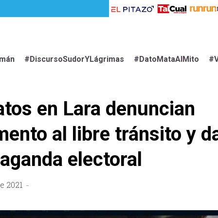
imán
#DiscursoSudorYLágrimas
#DatoMataAlMito
#V
tos en Lara denuncian
ento al libre tránsito y d
aganda electoral
e 2021