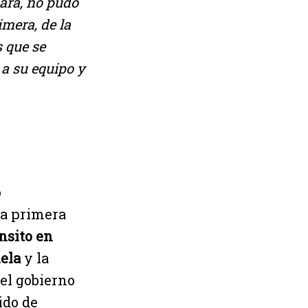
Lara, no pudo
imera, de la
 que se
 a su equipo y
o
La primera
nsito en
ela
y la
del gobierno
ido de