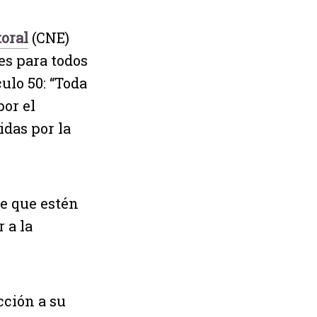
oral
(CNE)
es para todos
ulo 50: “Toda
or el
idas por la
de que estén
 a la
cción a su