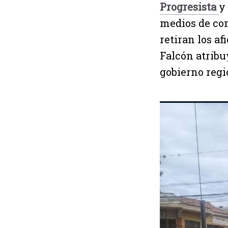
Progresista
y
medios de co
retiran los a
Falcón atribu
gobierno regi