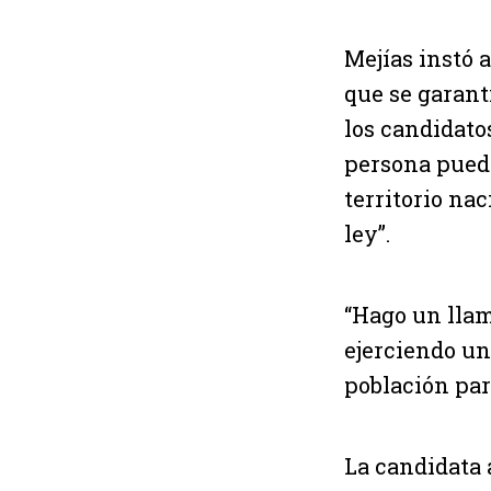
Mejías instó 
que se garanti
los candidatos
persona puede
territorio nac
ley”.
“Hago un llam
ejerciendo un
población para
La candidata 