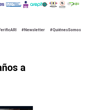
erificARI
#Newsletter
#QuiénesSomos
años a