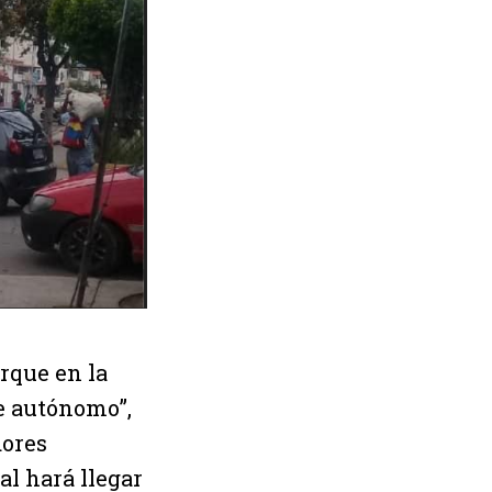
orque en la
e autónomo”,
dores
al hará llegar