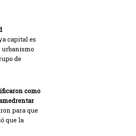
d
ya capital es
l urbanismo
rupo de
tificaron como
 amedrentar
taron para que
ó que la