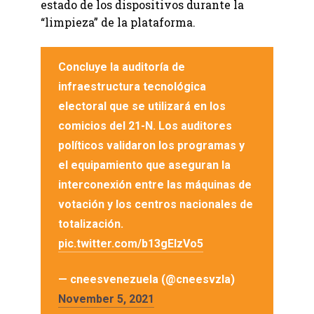
estado de los dispositivos durante la
“limpieza” de la plataforma.
Concluye la auditoría de
infraestructura tecnológica
electoral que se utilizará en los
comicios del 21-N. Los auditores
políticos validaron los programas y
el equipamiento que aseguran la
interconexión entre las máquinas de
votación y los centros nacionales de
totalización.
pic.twitter.com/b13gElzVo5
— cneesvenezuela (@cneesvzla)
November 5, 2021