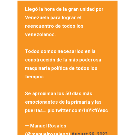
Llegó la hora de la gran unidad por
Venezuela para lograr el
reencuentro de todos los
venezolanos.
Todos somos necesarios en la
construcción de la más poderosa
maquinaria política de todos los
tiempos.
Se aproximan los 50 días más
emocionantes de la primaria y las
puertas…
pic.twitter.com/fnYkfiYexc
— Manuel Rosales
(@manuelrosalesg)
August 29, 2023