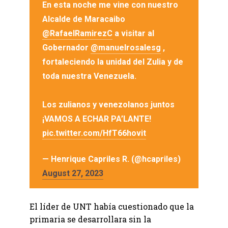
En esta noche me vine con nuestro
Alcalde de Maracaibo
@RafaelRamirezC
a visitar al
Gobernador
@manuelrosalesg
,
fortaleciendo la unidad del Zulia y de
toda nuestra Venezuela.
Los zulianos y venezolanos juntos
¡VAMOS A ECHAR PA’LANTE!
pic.twitter.com/HfT66hovit
— Henrique Capriles R. (@hcapriles)
August 27, 2023
El líder de UNT había cuestionado que la
primaria se desarrollara sin la