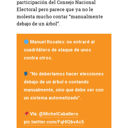
participación del Consejo Nacional
Electoral pero parece que ya no le
molesta mucho contar “manualmente
debajo de un árbol”.
Manuel Rosales: no entraré al
cuadrilátero de ataque de unos
contra otros.
"No deberíamos hacer elecciones
debajo de un árbol o contando
manualmente, sino que debe ser con
un sistema automatizado".
Vía:
@MichelCaballero
pic.twitter.com/FqHlQbvAc5