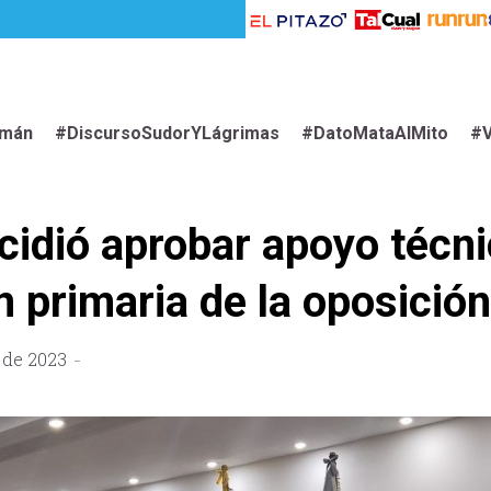
imán
#DiscursoSudorYLágrimas
#DatoMataAlMito
#V
idió aprobar apoyo técni
n primaria de la oposición
 de 2023