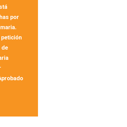
stá
has por
imaria.
 petición
 de
aria
r
. Aprobado