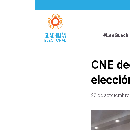
#LeeGuach
CNE dec
elecció
22 de septiembre