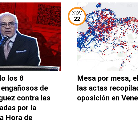
NOV
22
o los 8
Mesa por mesa, e
 engañosos de
las actas recopila
guez contra las
oposición en Vene
adas por la
La Hora de