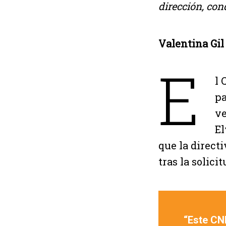
dirección, con
Valentina Gil
E
l 
pa
ve
El
que la direct
tras la solic
“Este CN