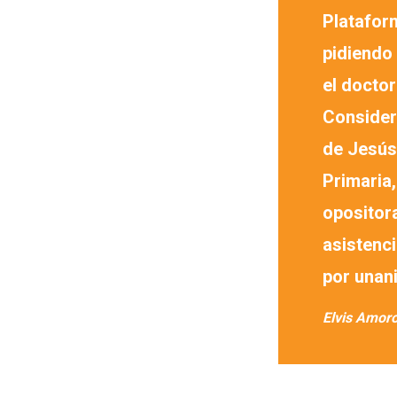
Plataform
pidiendo
el doctor
Considera
de Jesús
Primaria,
opositor
asistenci
por unan
Elvis Amoro