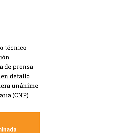
yo técnico
ción
da de prensa
en detalló
anera unánime
aria (CNP).
minada