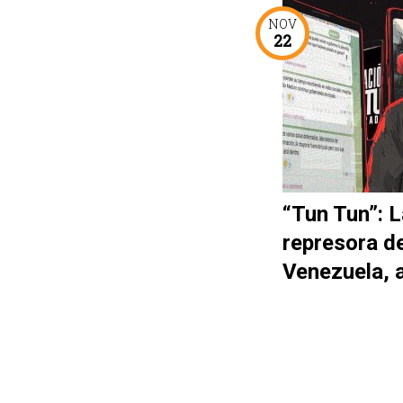
NOV
22
“Tun Tun”: L
represora d
Venezuela, 