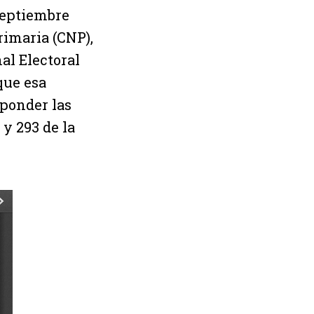
septiembre
rimaria (CNP),
al Electoral
que esa
sponder las
 y 293 de la