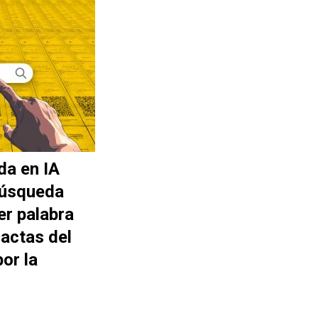
da en IA
búsqueda
er palabra
actas del
or la