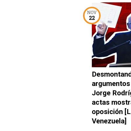
NOV
22
Desmontand
argumentos
Jorge Rodrí
actas mostr
oposición [
Venezuela]