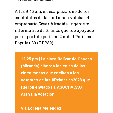
A las 9:45 am, en esa plaza, uno de los
candidatos de la contienda votaba:
el
empresario César Almeida,
ingeniero
informático de 51 años que fue apoyado
por el partido político Unidad Política
Popular 89 (UPP89).
12:25 pm | La plaza Bolívar de Chacao
(Miranda) alberga las colas de las
cinco mesas que reciben a los
votantes de las
#Primarias2023
que
fueron enviados a ASOCHACAO.
Así va la votación:
Vía Lorena Meléndez