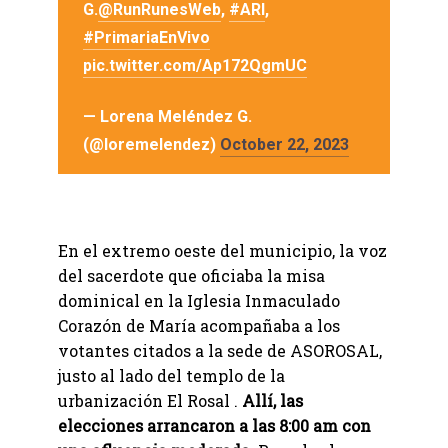
G.
@RunRunesWeb
,
#ARI
,
#PrimariaEnVivo
pic.twitter.com/Ap172QgmUC
— Lorena Meléndez G.
(@loremelendez)
October 22, 2023
En el extremo oeste del municipio, la voz
del sacerdote que oficiaba la misa
dominical en la Iglesia Inmaculado
Corazón de María acompañaba a los
votantes citados a la sede de ASOROSAL,
justo al lado del templo de la
urbanización El Rosal .
Allí, las
elecciones arrancaron a las 8:00 am con