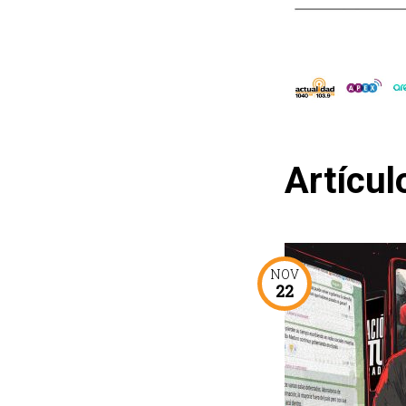
Artícul
NOV
22