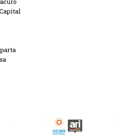
macuro
 Capital
s
sparta
sa