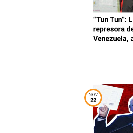
“Tun Tun”: L
represora d
Venezuela, 
NOV
22