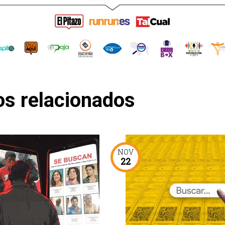
os relacionados
NOV
22