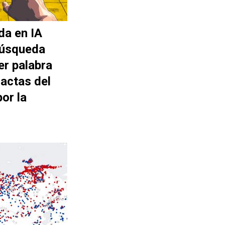
da en IA
búsqueda
er palabra
actas del
or la