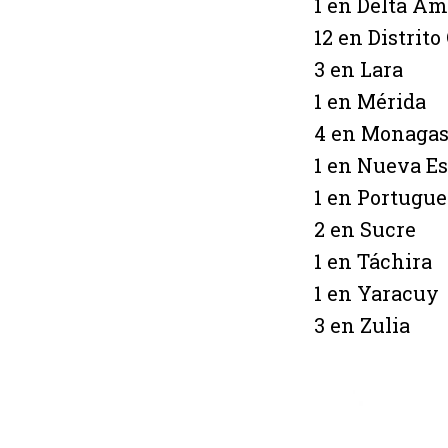
1 en Delta A
12 en Distrito
3 en Lara
1 en Mérida
4 en Monaga
1 en Nueva E
1 en Portugue
2 en Sucre
1 en Táchira
1 en Yaracuy
3 en Zulia