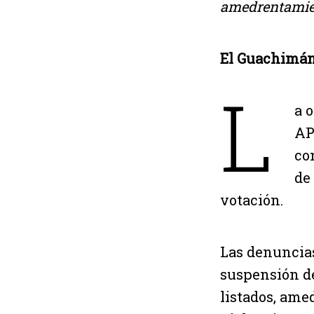
amedrentamien
El Guachimán
L
a 
AP
co
de
votación.
Las denuncias
suspensión de
listados, ame