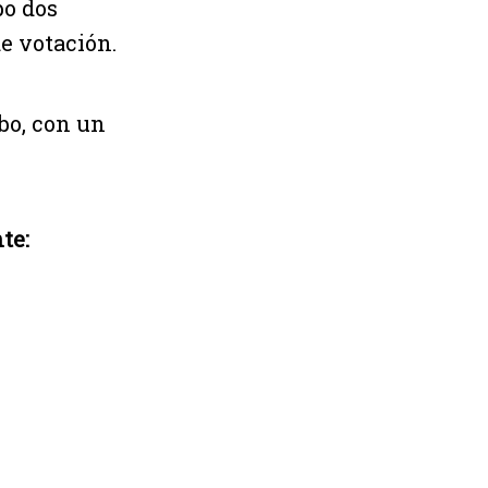
bo dos
e votación.
bo, con un
te: