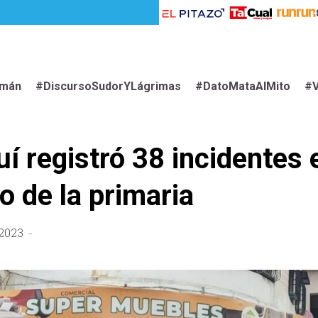
imán
#DiscursoSudorYLágrimas
#DatoMataAlMito
#V
uí registró 38 incidentes 
o de la primaria
 2023