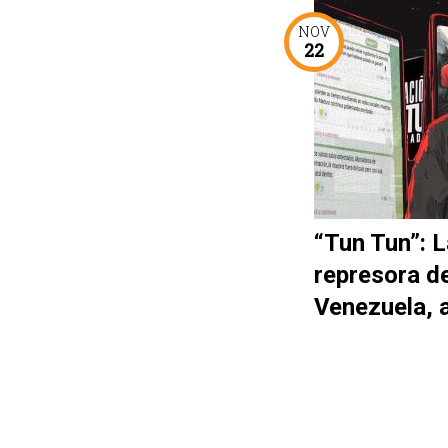
NOV
22
“Tun Tun”: L
represora d
Venezuela, 