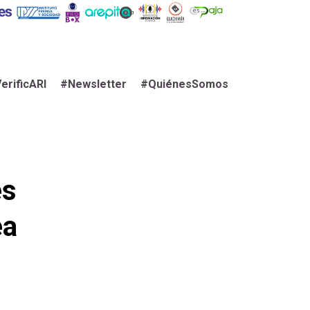
erificARI
#Newsletter
#QuiénesSomos
es
ea