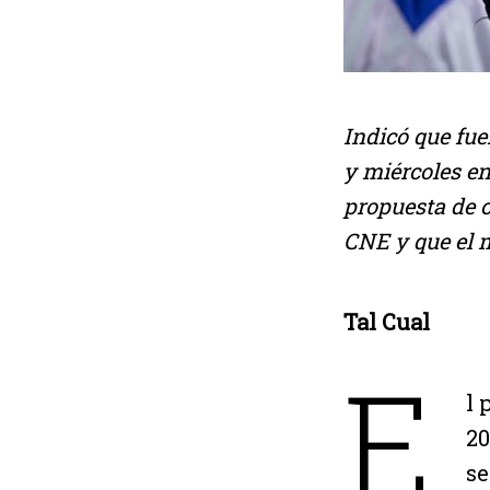
Indicó que fue
y miércoles en 
propuesta de c
CNE y que el 
Tal Cual
E
l 
20
se