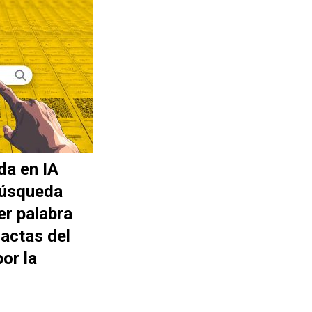
da en IA
búsqueda
er palabra
actas del
or la