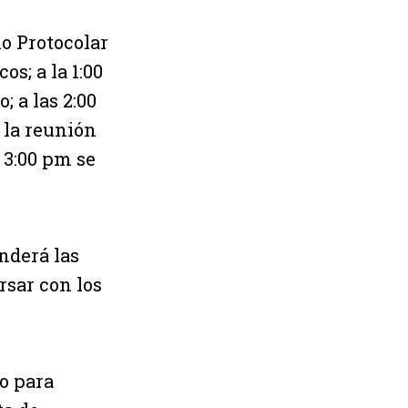
lo Protocolar
os; a la 1:00
; a las 2:00
 la reunión
 3:00 pm se
nderá las
rsar con los
o para