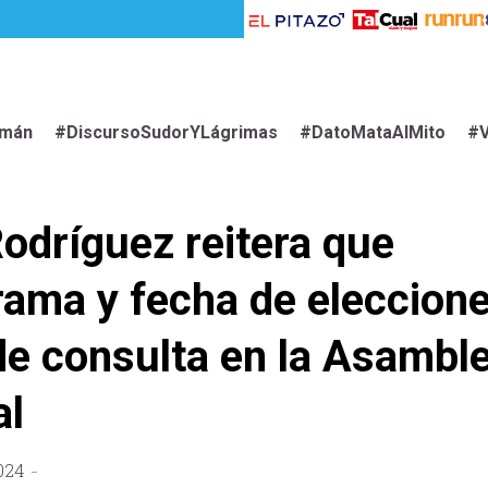
imán
#DiscursoSudorYLágrimas
#DatoMataAlMito
#V
odríguez reitera que
ama y fecha de eleccion
de consulta en la Asambl
al
024