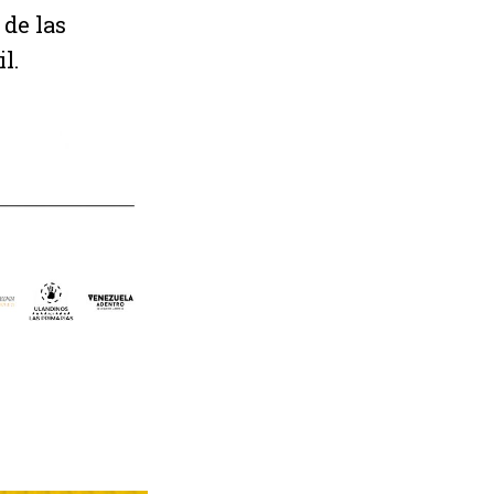
 de las
l.