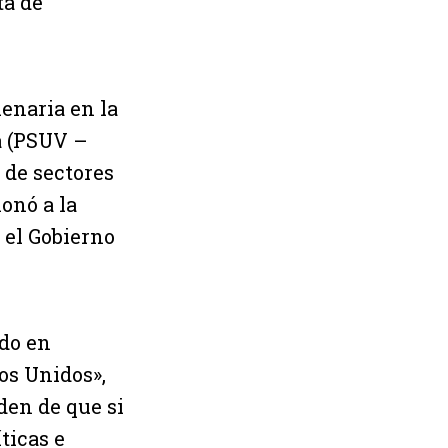
ta de
enaria en la
a (PSUV –
 de sectores
onó a la
 el Gobierno
rdo en
os Unidos»,
den de que si
ticas e