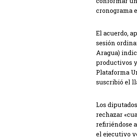
conformar un 
cronograma el
El acuerdo, a
sesión ordina
Aragua) indic
productivos y
Plataforma Un
suscribió el 
Los diputados
rechazar «cu
refiriéndose 
el ejecutivo 