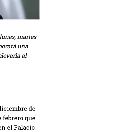
 lunes, martes
aborará una
levarla al
diciembre de
e febrero que
en el Palacio