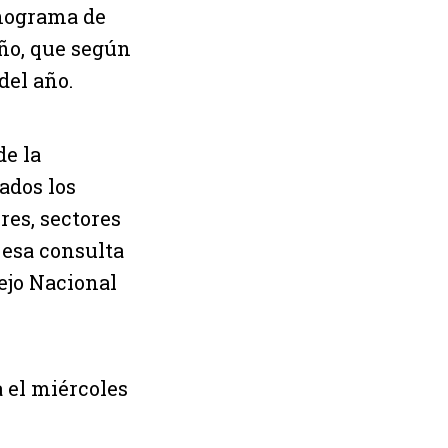
onograma de
año, que según
del año.
de la
ados los
res, sectores
 esa consulta
ejo Nacional
 el miércoles