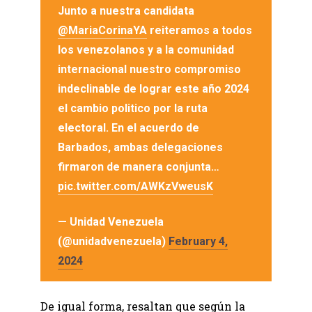
Junto a nuestra candidata
@MariaCorinaYA
reiteramos a todos
los venezolanos y a la comunidad
internacional nuestro compromiso
indeclinable de lograr este año 2024
el cambio politico por la ruta
electoral. En el acuerdo de
Barbados, ambas delegaciones
firmaron de manera conjunta…
pic.twitter.com/AWKzVweusK
— Unidad Venezuela
(@unidadvenezuela)
February 4,
2024
De igual forma, resaltan que según la