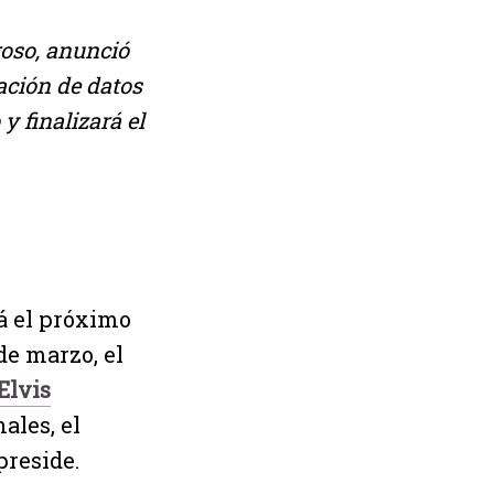
roso, anunció
ación de datos
y finalizará el
á el próximo
de marzo, el
Elvis
ales, el
preside.