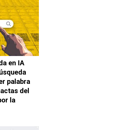
da en IA
búsqueda
er palabra
actas del
or la