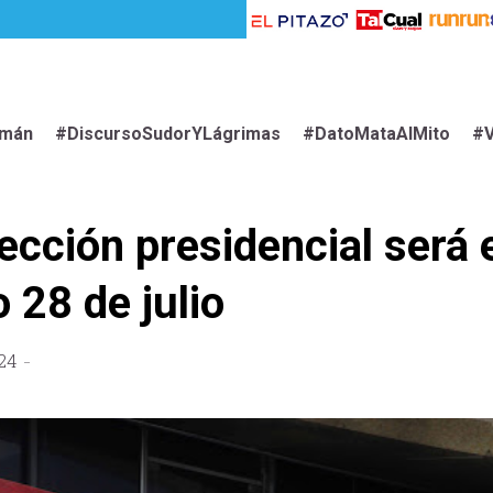
imán
#DiscursoSudorYLágrimas
#DatoMataAlMito
#V
ección presidencial será 
 28 de julio
24