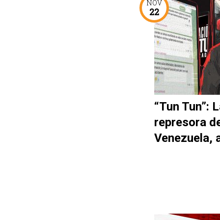
NOV
22
“Tun Tun”: L
represora d
Venezuela, 