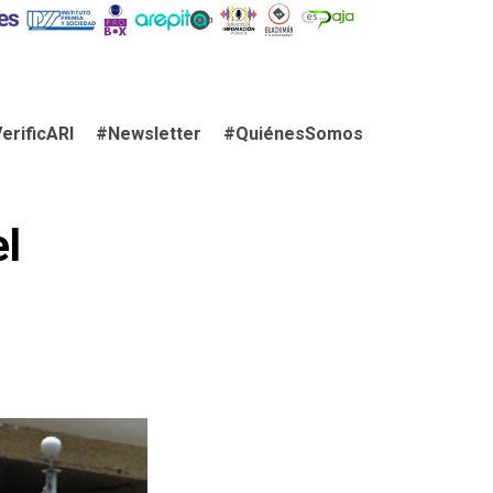
erificARI
#Newsletter
#QuiénesSomos
el