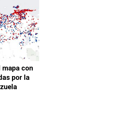
l mapa con
das por la
zuela