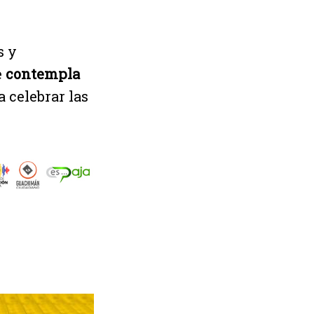
s y
e
contempla
 celebrar las