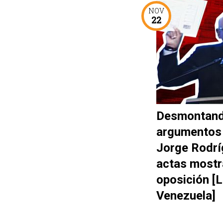
NOV
22
Desmontand
argumentos
Jorge Rodrí
actas mostr
oposición [
Venezuela]