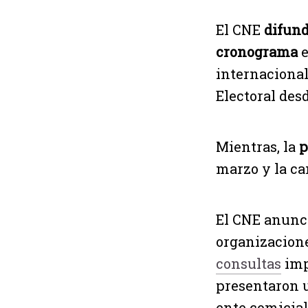
El CNE
difund
cronograma
e
internacional
Electoral desd
Mientras, la
p
marzo y la cam
El CNE anunci
organizacione
consultas
imp
presentaron u
ente comicial