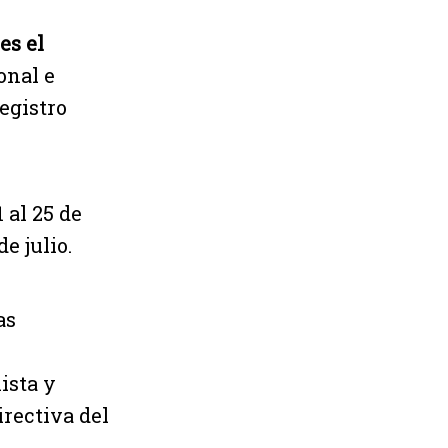
es el
onal e
egistro
1 al 25 de
e julio.
as
ista y
rectiva del