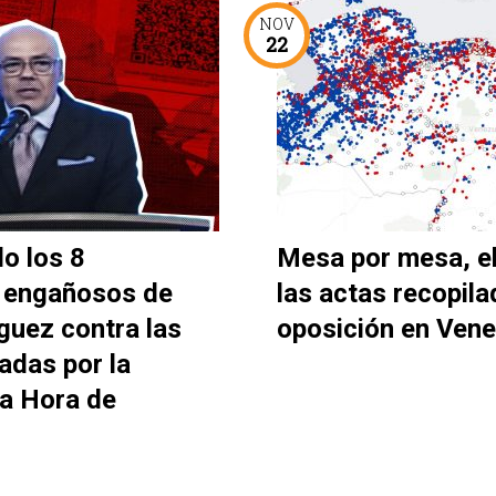
NOV
22
o los 8
Mesa por mesa, e
 engañosos de
las actas recopila
guez contra las
oposición en Vene
adas por la
La Hora de