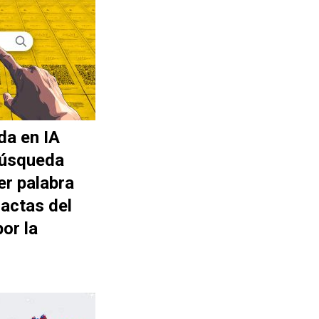
da en IA
búsqueda
er palabra
actas del
or la