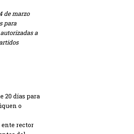
14 de marzo
as para
 autorizadas a
artidos
de 20 días para
fiquen o
l ente rector