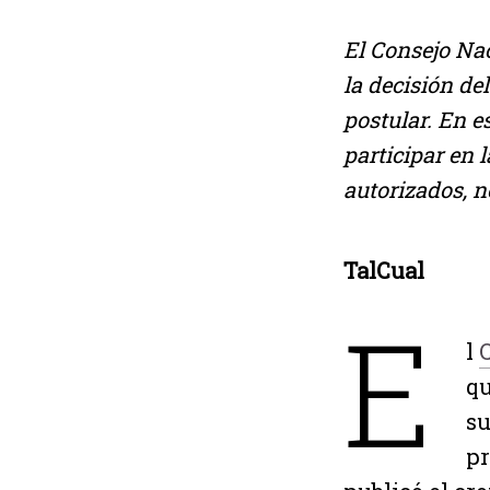
El Consejo Nac
la decisión de
postular. En e
participar en 
autorizados, n
TalCual
E
l
C
qu
su
pr