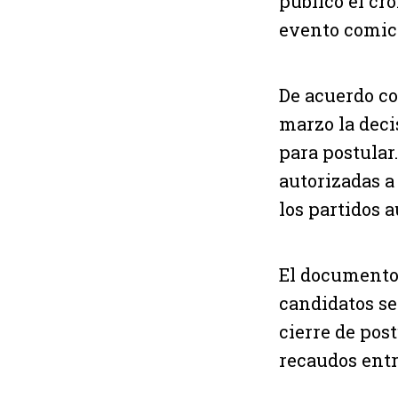
publicó el cr
evento comici
De acuerdo co
marzo la deci
para postular
autorizadas a
los partidos a
El documento 
candidatos ser
cierre de pos
recaudos entr