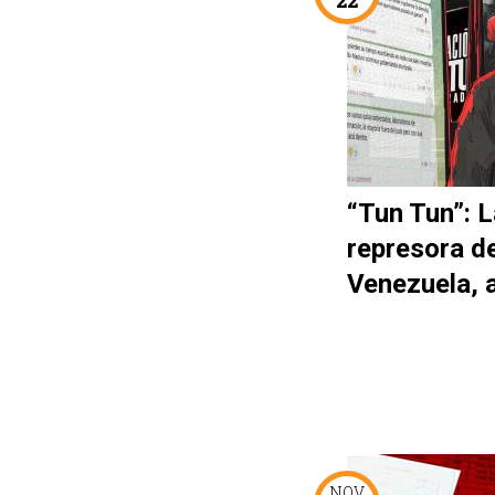
“Tun Tun”: L
represora d
Venezuela, 
NOV