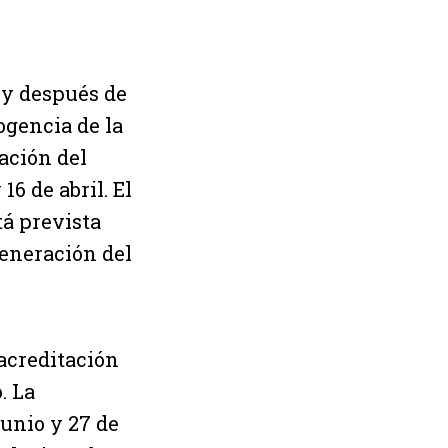
e y después de
cogencia de la
zación del
16 de abril. El
tá prevista
generación del
 acreditación
. La
unio y 27 de