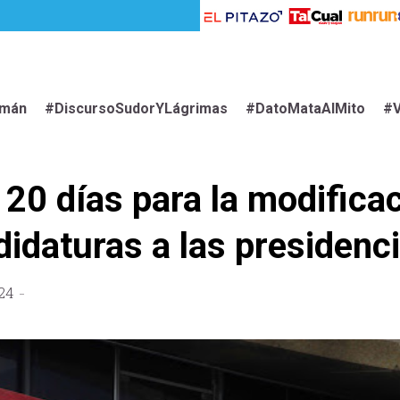
imán
#DiscursoSudorYLágrimas
#DatoMataAlMito
#V
20 días para la modifica
didaturas a las presidenc
24