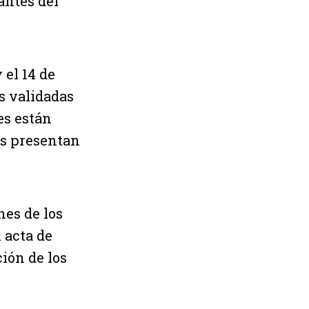
antes del
 el 14 de
as validadas
es están
as presentan
nes de los
 acta de
ión de los