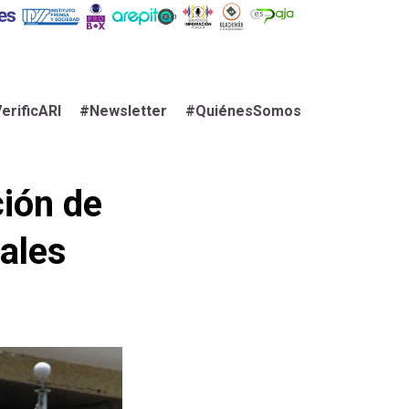
erificARI
#Newsletter
#QuiénesSomos
ción de
iales