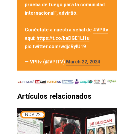
prueba de fuego para la comunidad
internacional”, advirtió.
Conéctate a nuestra señal de
#VPItv
aquí:
https://t.co/baDGE1Ll1u
pic.twitter.com/wdjsRyIU19
— VPItv (@VPITV)
March 22, 2024
Artículos relacionados
NOV
22