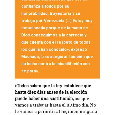
confianza a todos por su
honorabilidad, trayectoria y su
trabajo por Venezuela (…)
Estoy muy
emocionada porque de la mano de
Dios conseguimos a la correcta
y
que cuenta con el respeto de todos
los que la han conocido», expresó
Machado, tras asegurar también que
su lucha contra la inhabilitación «no
se para».
«
Todos saben que la ley establece que
hasta diez días antes de la elección
puede haber una sustitución,
así que
vamos a trabajar hasta el último día. No
le vamos a permitir al régimen ninguna