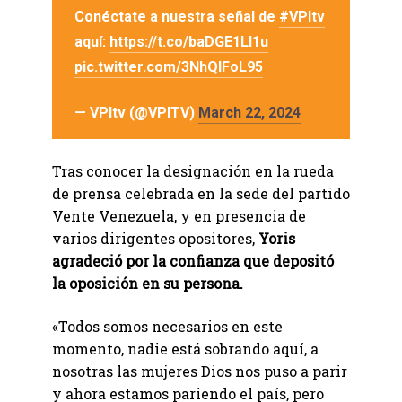
Conéctate a nuestra señal de
#VPItv
aquí:
https://t.co/baDGE1Ll1u
pic.twitter.com/3NhQlFoL95
— VPItv (@VPITV)
March 22, 2024
Tras conocer la designación en la rueda
de prensa celebrada en la sede del partido
Vente Venezuela, y en presencia de
varios dirigentes opositores,
Yoris
agradeció por la confianza que depositó
la oposición en su persona.
«Todos somos necesarios en este
momento, nadie está sobrando aquí, a
nosotras las mujeres Dios nos puso a parir
y ahora estamos pariendo el país, pero