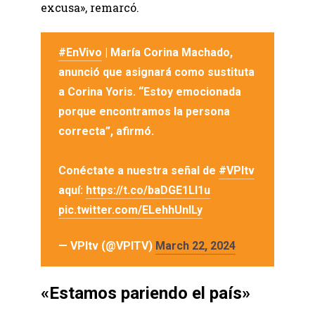
excusa», remarcó.
#EnVivo
| María Corina Machado,
anunció que asignará como sustituta
a Corina Yoris. “Estoy emocionada
porque encontramos la persona
correcta”, afirmó.
Conéctate a nuestra señal de
#VPItv
aquí:
https://t.co/baDGE1Ll1u
pic.twitter.com/ELehhUnlLy
— VPItv (@VPITV)
March 22, 2024
«Estamos pariendo el país»