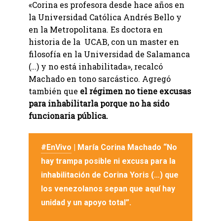
«Corina es profesora desde hace años en
la Universidad Católica Andrés Bello y
en la Metropolitana. Es doctora en
historia de la UCAB, con un master en
filosofía en la Universidad de Salamanca
(…) y no está inhabilitada», recalcó
Machado en tono sarcástico. Agregó
también que
el régimen no tiene excusas
para inhabilitarla porque no ha sido
funcionaria pública.
#EnVivo
| María Corina Machado “No
hay trampa posible ni excusa para la
inhabilitación de Corina Yoris (…) que
los venezolanos sepan que aquí hay
unidad y un apoyo total”.