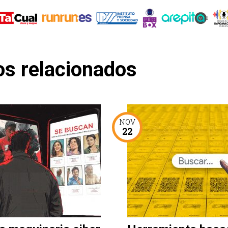
os relacionados
NOV
22