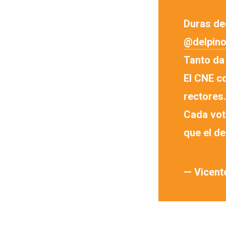
Duras de
@delpino
Tanto da
El CNE c
rectores.
Cada voto
que el d
— Vicent