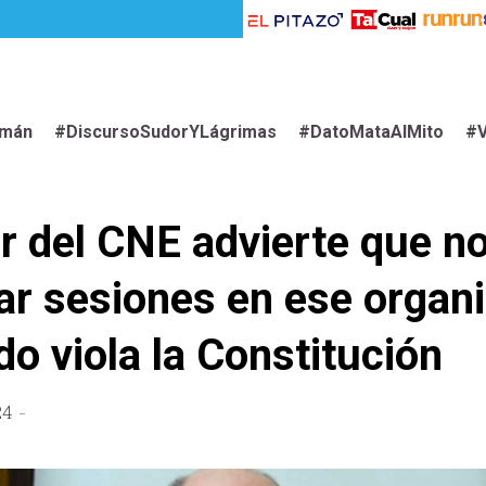
imán
#DiscursoSudorYLágrimas
#DatoMataAlMito
#V
r del CNE advierte que n
ar sesiones en ese organ
do viola la Constitución
24