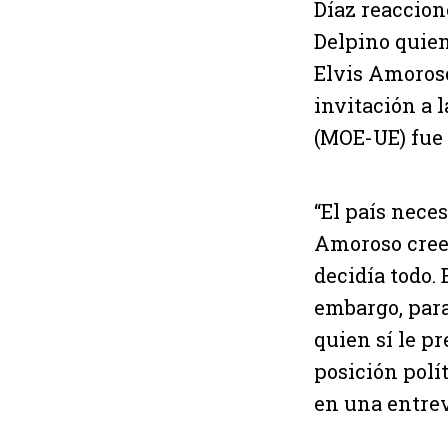
Díaz reaccion
Delpino quien
Elvis Amoroso
invitación a 
(MOE-UE) fue 
“El país nece
Amoroso cree 
decidía todo. 
embargo, para
quien sí le p
posición polí
en una entrev