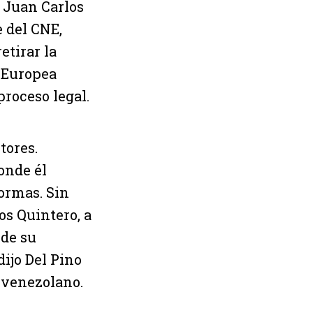
e Juan Carlos
e del CNE,
etirar la
n Europea
roceso legal.
tores.
onde él
formas. Sin
os Quintero, a
 de su
dijo Del Pino
 venezolano.