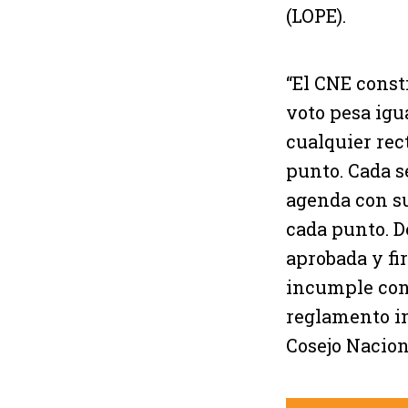
(LOPE).
“El CNE const
voto pesa igua
cualquier rec
punto. Cada s
agenda con su
cada punto. D
aprobada y fi
incumple con 
reglamento in
Cosejo Naciona