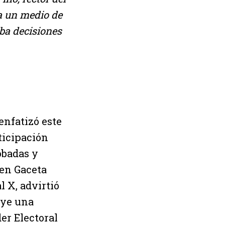
a un medio de
aba decisiones
enfatizó este
ticipación
obadas y
 en Gaceta
l X, advirtió
uye una
er Electoral