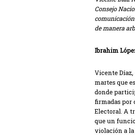
Consejo Nacion
comunicación d
de manera arbi
Ibrahim Lópe
Vicente Díaz,
martes que es
donde partici
firmadas por 
Electoral. A t
que un funcio
violación a l