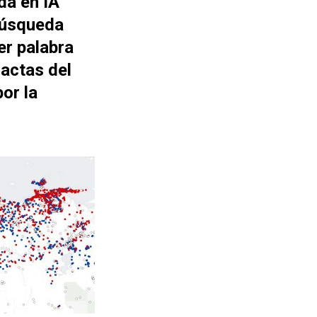
da en IA
búsqueda
er palabra
actas del
or la