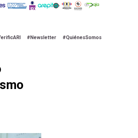
erificARI
#Newsletter
#QuiénesSomos
o
ismo