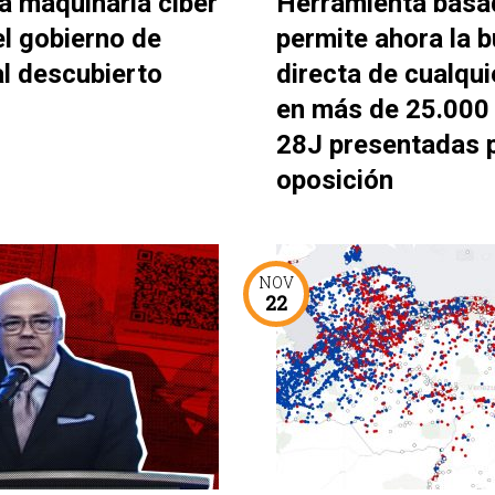
a maquinaria ciber
Herramienta basa
el gobierno de
permite ahora la 
al descubierto
directa de cualqui
en más de 25.000 
28J presentadas p
oposición
NOV
22