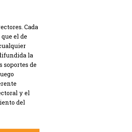
ectores. Cada
 que el de
 cualquier
difundida la
s soportes de
luego
erente
ctoral y el
iento del