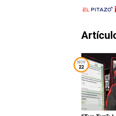
Artícul
NOV
22