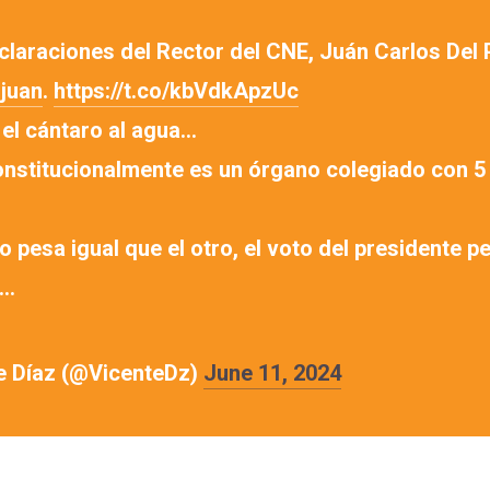
claraciones del Rector del CNE, Juán Carlos Del 
juan
.
https://t.co/kbVdkApzUc
 el cántaro al agua…
onstitucionalmente es un órgano colegiado con 5
 pesa igual que el otro, el voto del presidente pe
e…
e Díaz (@VicenteDz)
June 11, 2024