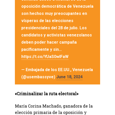
oposición democrática de Venezuela
son hechos muy preocupantes en
vísperas de las elecciones
presidenciales del 28 de julio. Los
candidatos y activistas venezolanos
deben poder hacer campaña
pacíficamente y sin…
https://t.co/YUaS0wIFaW
— Embajada de los EE.UU., Venezuela
(@usembassyve)
June 18, 2024
«Criminalizar la ruta electoral»
María Corina Machado, ganadora de la
elección primaria de la oposición y