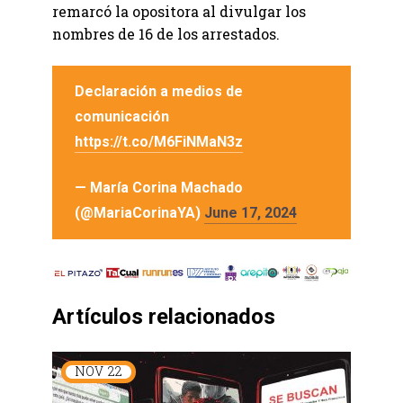
remarcó la opositora al divulgar los
nombres de 16 de los arrestados.
Declaración a medios de
comunicación
https://t.co/M6FiNMaN3z
— María Corina Machado
(@MariaCorinaYA)
June 17, 2024
Artículos relacionados
NOV
22