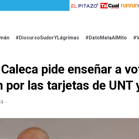
imán
#DiscursoSudorYLágrimas
#DatoMataAlMito
#V
Caleca pide enseñar a vo
 por las tarjetas de UNT
24