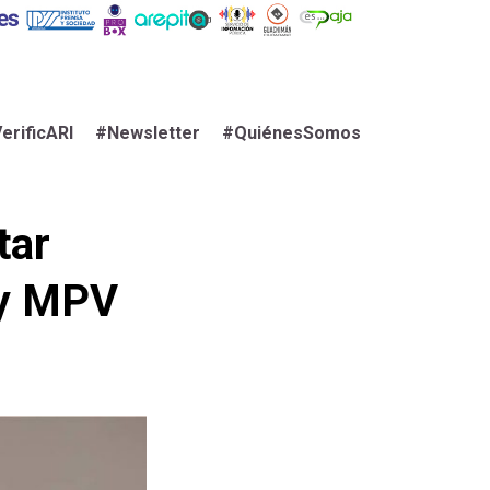
erificARI
#Newsletter
#QuiénesSomos
tar
 y MPV