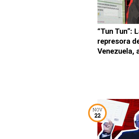
“Tun Tun”: L
represora d
Venezuela, 
NOV
22