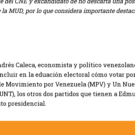
te del CNE y excandidato de no descarta una pos
de la MUD
,
por lo que considera importante destaca
ndrés Caleca, economista y político venezolano
incluir en la eduación electoral cómo votar por 
de Movimiento por Venezuela (MPV) y Un Nu
(UNT), los otros dos partidos que tienen a Ed
o presidencial.