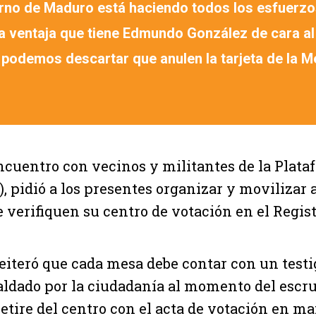
erno de Maduro está haciendo todos los esfuerzo
la ventaja que tiene Edmundo González de cara al
o podemos descartar que anulen la tarjeta de la M
cuentro con vecinos y militantes de la Plata
), pidió a los presentes organizar y movilizar 
 verifiquen su centro de votación en el Regist
eiteró que cada mesa debe contar con un testi
aldado por la ciudadanía al momento del escru
etire del centro con el acta de votación en m