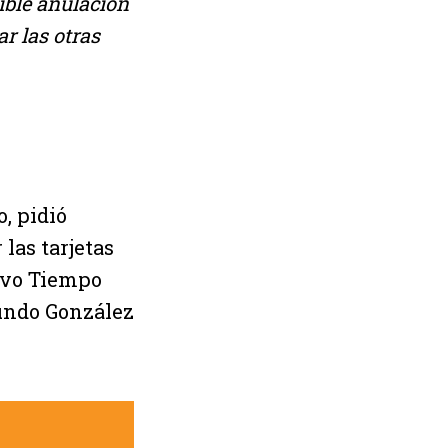
ible anulación
r las otras
, pidió
las tarjetas
evo Tiempo
mundo González