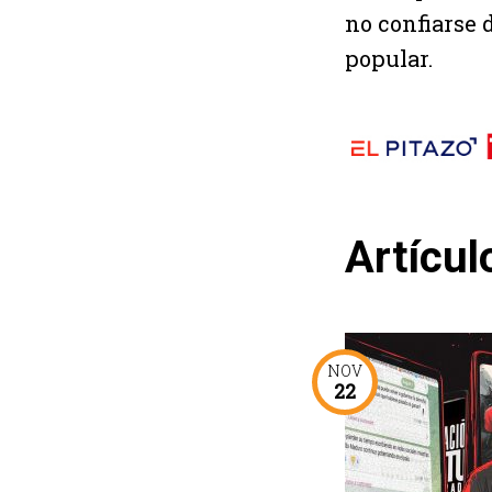
no confiarse 
popular.
Artícul
NOV
22