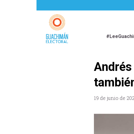
#LeeGuach
Andrés 
también
19 de junio de 20