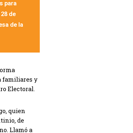
s para
 28 de
esa de la
forma
a familiares y
ro Electoral.
go, quien
tinio, de
ano. Llamó a