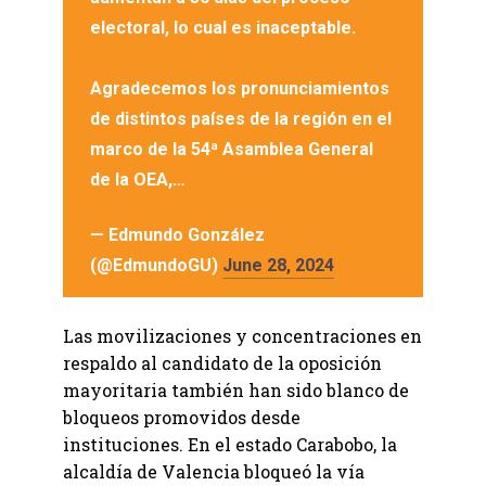
electoral, lo cual es inaceptable.
Agradecemos los pronunciamientos
de distintos países de la región en el
marco de la 54ª Asamblea General
de la OEA,…
— Edmundo González
(@EdmundoGU)
June 28, 2024
Las movilizaciones y concentraciones en
respaldo al candidato de la oposición
mayoritaria también han sido blanco de
bloqueos promovidos desde
instituciones. En el estado Carabobo, la
alcaldía de Valencia bloqueó la vía