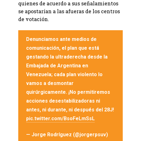
quienes de acuerdo a sus señalamientos
se apostarían a las afueras de los centros
de votación.
Denunciamos ante medios de
comunicación, el plan que está
gestando la ultraderecha desde la
Embajada de Argentina en
Venezuela; cada plan violento lo
vamos a desmontar
quirúrgicamente. ¡No permitiremos
acciones desestabilizadoras ni
antes, ni durante, ni después del 28J!
pic.twitter.com/BsoFeLmSsL
— Jorge Rodríguez (@jorgerpsuv)