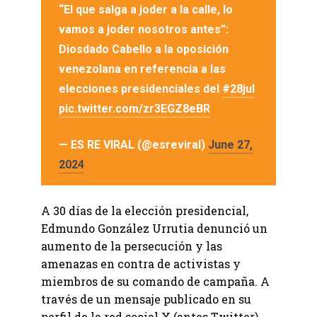
“El que salga a joder a la calle, lo
vamos a joder nosotros antes”:
Diosdado Cabello a la oposición
venezolana en referencia a las
elecciones presidenciales del
#28jul
pic.twitter.com/zr3EGZ8eBR
— ES RE VIRAL (@esreviral)
June 27,
2024
A 30 días de la elección presidencial,
Edmundo González Urrutia denunció un
aumento de la persecución y las
amenazas en contra de activistas y
miembros de su comando de campaña. A
través de un mensaje publicado en su
perfil de la red social X (antes Twitter),