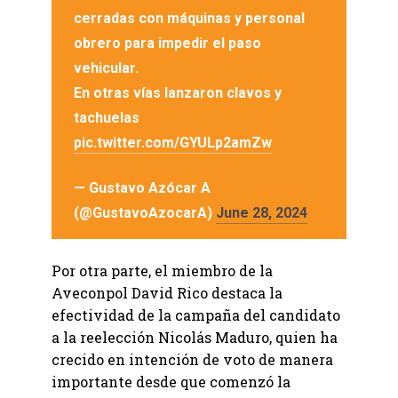
cerradas con máquinas y personal
obrero para impedir el paso
vehicular.
En otras vías lanzaron clavos y
tachuelas
pic.twitter.com/GYULp2amZw
— Gustavo Azócar A
(@GustavoAzocarA)
June 28, 2024
Por otra parte, el miembro de la
Aveconpol David Rico destaca la
efectividad de la campaña del candidato
a la reelección Nicolás Maduro, quien ha
crecido en intención de voto de manera
importante desde que comenzó la