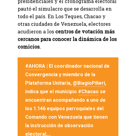
presidenciales y el cronograma electoral
pautó el simulacro que se desarrolla en
todo el país. En Los Teques, Chacao y
otras ciudades de Venezuela, electores
acudieron a los
centros de votación más
cercanos para conocer la dinámica de los
comicios.
#AHORA
| El coordinador nacional de
Convergencia y miembro de la
Plataforma Unitaria,
@BiagioPilieri
,
indica que el municipio
#Chacao
se
encuentran acompañando a uno de
los 1.146 equipos parroquiales del
Comando con Venezuela que tienen
la instrucción de observación
electoral,…