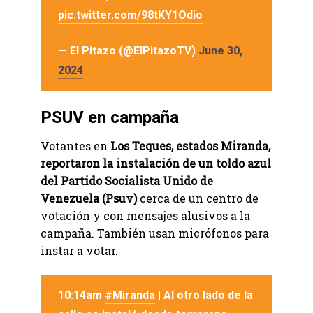
pic.twitter.com/98tKY1Odio
— El Pitazo (@ElPitazoTV)
June 30,
2024
PSUV en campaña
Votantes en
Los Teques, estados Miranda,
reportaron la instalación de un toldo azul
del Partido Socialista Unido de
Venezuela (Psuv)
cerca de un centro de
votación y con mensajes alusivos a la
campaña. También usan micrófonos para
instar a votar.
10:14am
#Miranda
| Al otro lado de la