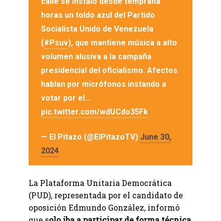
calle se instaló desde temprana
horas un toldo azul del Partido
Socialista Unido de Venezuela
(
#Psuv
), que mantiene música a alto
volumen alusiva a la campaña
presidencial del oficialismo. Afectos
hablan por micrófonos instando a
votar por el…
pic.twitter.com/wdUCdo35Fk
— El Pitazo (@ElPitazoTV)
June 30,
2024
La Plataforma Unitaria Democrática
(PUD), representada por el candidato de
oposición Edmundo González, informó
que s
olo iba a participar de forma técnica