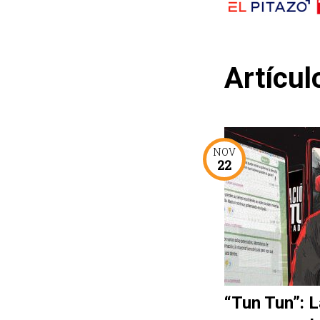
Artícul
NOV
22
“Tun Tun”: L