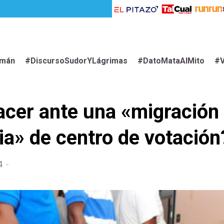
imán
#DiscursoSudorYLágrimas
#DatoMataAlMito
#V
cer ante una «migración
ria» de centro de votación
4