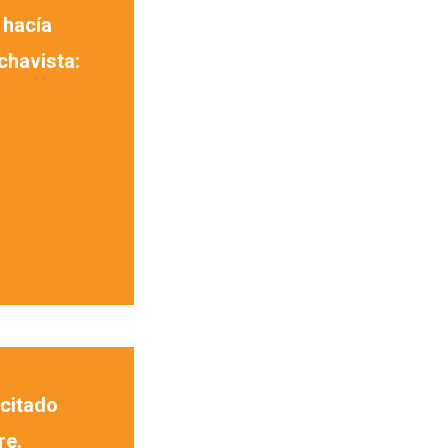
 hacía
chavista:
icitado
re.