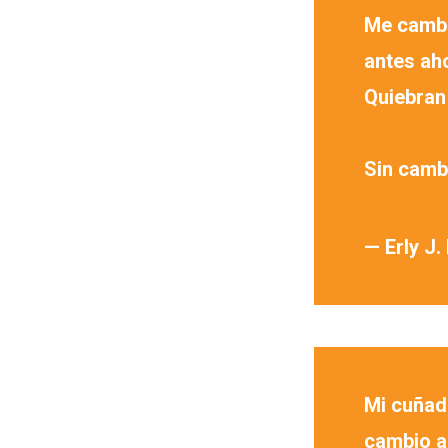
Me cambi
antes ah
Quiebran 
Sin cambi
— Erly J.
Mi cuñad
cambio al