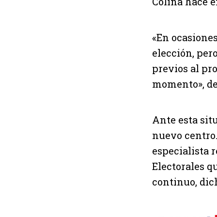
Colina hace é
«En ocasiones
elección, per
previos al pr
momento», det
Ante esta sit
nuevo centro. 
especialista 
Electorales q
continuo, dic