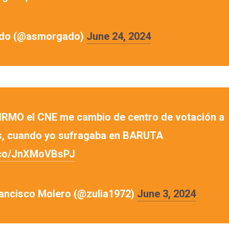
do (@asmorgado)
June 24, 2024
RMO el CNE me cambio de centro de votación a
, cuando yo sufragaba en BARUTA
t.co/JnXMoVBsPJ
ancisco Molero (@zulia1972)
June 3, 2024