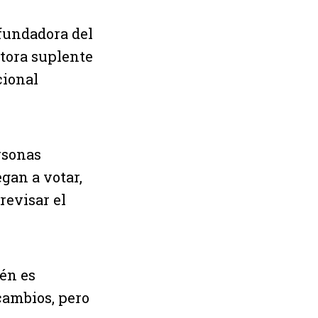
 fundadora del
tora suplente
cional
rsonas
gan a votar,
revisar el
ién es
cambios, pero