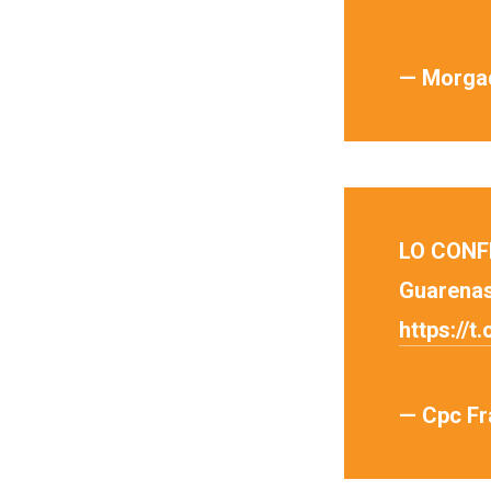
— Morga
LO CONFI
Guarenas
https://
— Cpc Fr