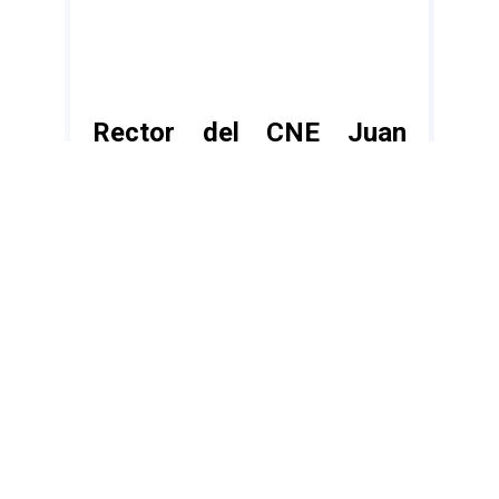
Rector del CNE Juan
Carlos Delpino: “Impedir
el pacífico desarrollo de
los actos de campaña
con arrestos arbitrarios
atenta contra el ejercicio
de los derechos
políticos”
Juan Carlos Delpino, rector
principal del Consejo Nacional
Electoral (CNE), advirtió este lunes a
los cuerpos de seguridad,