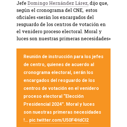
Jefe
Domingo Hernández Lárez,
dijo que,
según el cronograma del CNE, estos
oficiales «serán los encargados del
resguardo de los centros de votación en
el venidero proceso electoral. Moral y
luces son nuestras primeras necesidades»
Reunión de instrucción para los jefes
de centro, quienes de acuerdo al
cronograma electoral, serán los
encargados del resguardo de los
centros de votación en el venidero
proceso electoral “Elección
Presidencial 2024”. Moral y luces
son nuestras primeras necesidades
!…
pic.twitter.com/U50F4HdCI2