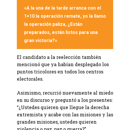
«A la una de la tarde arranca con el
1×10 la operación remate, yo la llamo
la operación paliza, ¿Están
preparados, están listos para una
gran victoria?»
El candidato a la reelección también
mencionó que ya habían desplegado los
puntos tricolores en todos los centros
electorales.
Asimismo, recurrió nuevamente al miedo
en su discurso y preguntó a los presentes:
“¿Ustedes quieren que llegue la derecha
extremista y acabe con las misiones y las
grandes misiones, ustedes quieren
violencia o paz, paz o guerra?”.