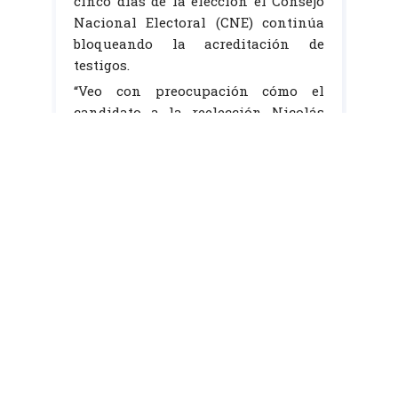
cinco días de la elección el Consejo
Nacional Electoral (CNE) continúa
bloqueando la acreditación de
testigos.
“Veo con preocupación cómo el
candidato a la reelección Nicolás
Maduro y el gobierno de Maduro,
está utilizando el llamado a la
violencia como una forma de
amedrentar a pueblo venezolano.
Está utilizando el llamado a la
violencia como una forma de lograr
lo que no ha logrado hasta ahora
con su gestión, que convencer al
pueblo venezolano no vaya a votar
(...) Igual que con otro tema que tiene
que ver con el 28J y es la
incorporación y acreditación de los
testigos a las mesas y centros de