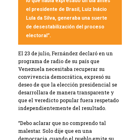
lo que había expresado un día antes
el presidente de Brasil, Luiz Inácio
Lula da Silva, generaba una suerte
de desestabilización del proceso
electoral”.
El 23 de julio, Fernández declaró en un
programa de radio de su país que
Venezuela necesitaba recuperar su
convivencia democrática, expresó su
deseo de que la elección presidencial se
desarrollara de manera transparente y
que el veredicto popular fuera respetado
independientemente del resultado.
“Debo aclarar que no comprendo tal
malestar. Solo dije que en una
democracia, cuando el pueblo emite su