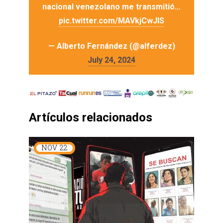
nacional venezolano me transmitió…
pic.twitter.com/MAVkjCwJIS
— Alberto Fernández (@alferdez)
July 24, 2024
Artículos relacionados
NOV
22