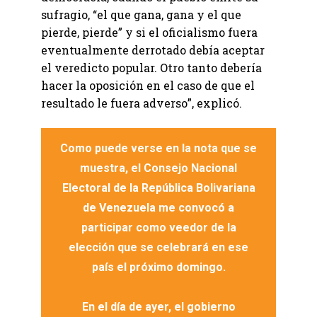
sufragio, “el que gana, gana y el que
pierde, pierde” y si el oficialismo fuera
eventualmente derrotado debía aceptar
el veredicto popular. Otro tanto debería
hacer la oposición en el caso de que el
resultado le fuera adverso”, explicó.
Como puede verse en la nota que se
muestra, el Consejo Nacional
Electoral de la República Bolivariana
de Venezuela me convocó a
participar como veedor de la
elección que se celebrará en ese
país el próximo domingo.
En el día de ayer, el gobierno