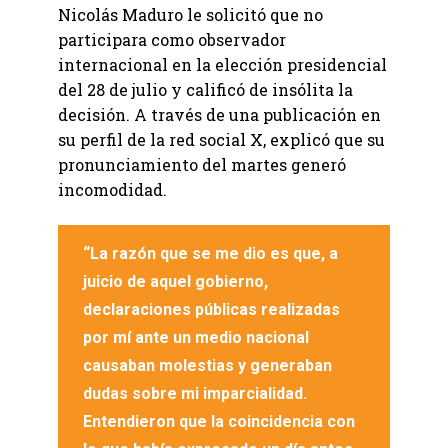
Nicolás Maduro le solicitó que no
participara como observador
internacional en la elección presidencial
del 28 de julio y calificó de insólita la
decisión. A través de una publicación en
su perfil de la red social X, explicó que su
pronunciamiento del martes generó
incomodidad.
“La razón que se me dio es que, a
juicio de aquel gobierno,
declaraciones públicas realizadas
por mí ante un medio nacional
causaban molestias y generaban
dudas sobre mi imparcialidad.
Entendieron que la coincidencia con