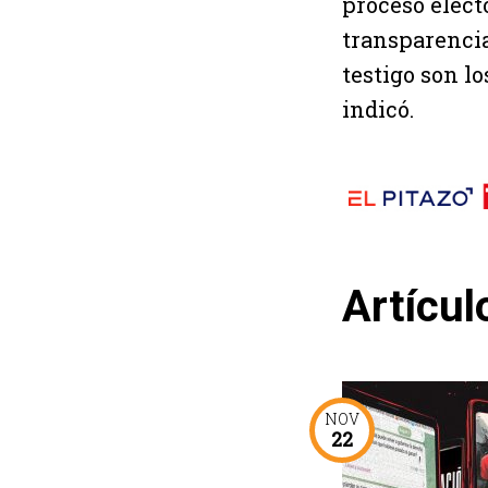
proceso elect
transparencia,
testigo son lo
indicó.
Artícul
NOV
22