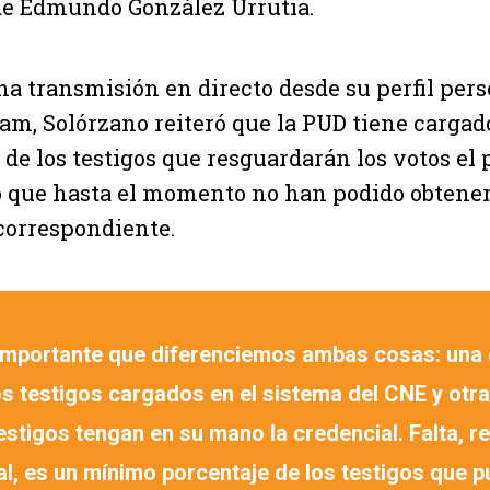
de Edmundo González Urrutia.
na transmisión en directo desde su perfil pers
ram, Solórzano reiteró que la PUD tiene cargad
 de los testigos que resguardarán los votos el
 que hasta el momento no han podido obtener
correspondiente.
 importante que diferenciemos ambas cosas: una
os testigos cargados en el sistema del CNE y otr
estigos tengan en su mano la credencial. Falta, rei
al, es un mínimo porcentaje de los testigos que 