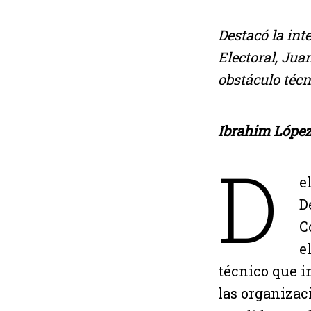
Destacó la int
Electoral, Jua
obstáculo técn
Ibrahim López
D
e
D
C
e
técnico que i
las organizac