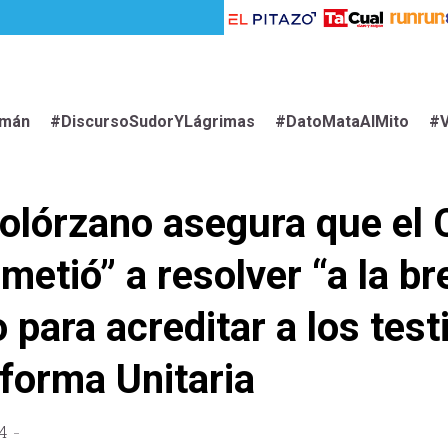
imán
#DiscursoSudorYLágrimas
#DatoMataAlMito
#V
olórzano asegura que el 
etió” a resolver “a la b
 para acreditar a los test
aforma Unitaria
4