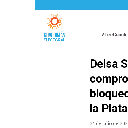
#LeeGuach
Delsa S
comprom
bloqueo
la Plat
24 de julio de 202