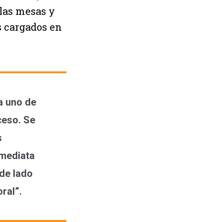
 las mesas y
s cargados en
a uno de
ceso. Se
s
nmediata
 de lado
ral”.