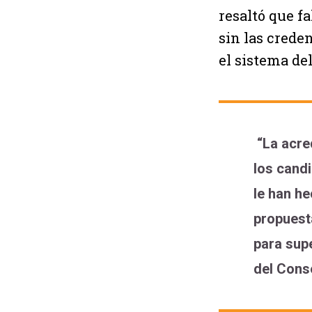
resaltó que f
sin las crede
el sistema de
“La acre
los candi
le han he
propuesta
para supe
del Conse