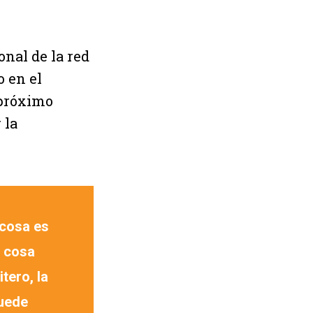
onal de la red
o en el
 próximo
 la
 cosa es
a cosa
tero, la
puede