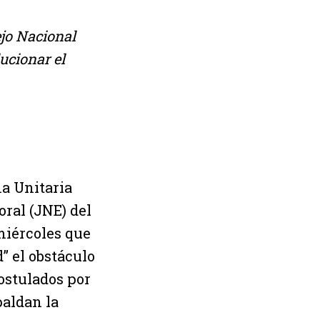
ejo Nacional
ucionar el
ma Unitaria
ral (JNE) del
miércoles que
” el obstáculo
ostulados por
paldan la