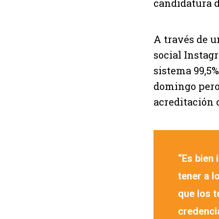
candidatura 
A través de u
social Instag
sistema 99,5%
domingo pero
acreditación 
“Es bien
tener a l
que los t
credenci