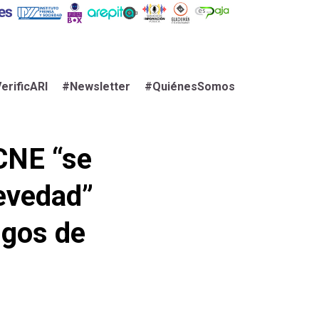
erificARI
#Newsletter
#QuiénesSomos
CNE “se
revedad”
igos de