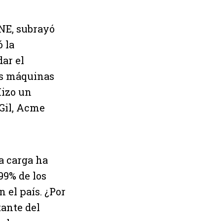
CNE, subrayó
ó la
dar el
as máquinas
Hizo un
 Gil, Acme
a carga ha
99% de los
 el país. ¿Por
ante del