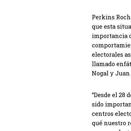
Perkins Rocha
que esta situa
importancia de
comportamient
electorales a
llamado enfát
Nogal y Juan 
“Desde el 28 
sido importan
centros electo
qué nuestro 