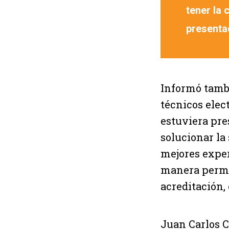
tener la
presenta
Informó tambi
técnicos elec
estuviera pre
solucionar la
mejores exper
manera perma
acreditación, 
Juan Carlos C