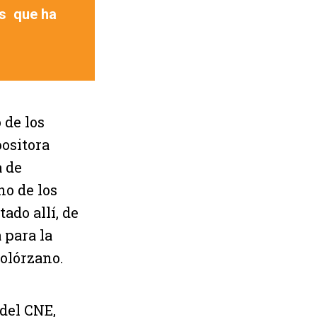
es que ha
 de los
positora
a de
no de los
ado allí, de
para la
Solórzano.
 del CNE,