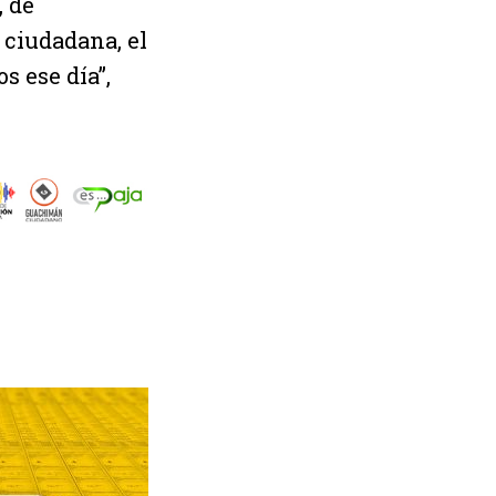
, de
n ciudadana, el
s ese día”,