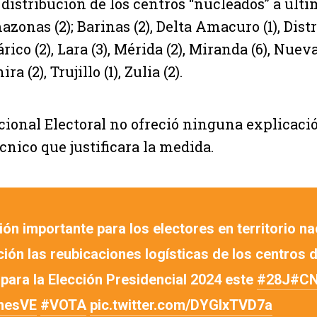
 distribución de los centros “nucleados” a últi
zonas (2); Barinas (2), Delta Amacuro (1), Distri
rico (2), Lara (3), Mérida (2), Miranda (6), Nueva
ra (2), Trujillo (1), Zulia (2).
cional Electoral no ofreció ninguna explicaci
nico que justificara la medida.
ón importante para los electores en territorio na
ión las reubicaciones logísticas de los centros 
para la Elección Presidencial 2024 este
#28J
#C
nesVE
#VOTA
pic.twitter.com/DYGlxTVD7a