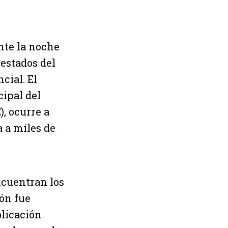
nte la noche
 estados del
cial. El
ipal del
, ocurre a
a a miles de
ncuentran los
ón fue
blicación