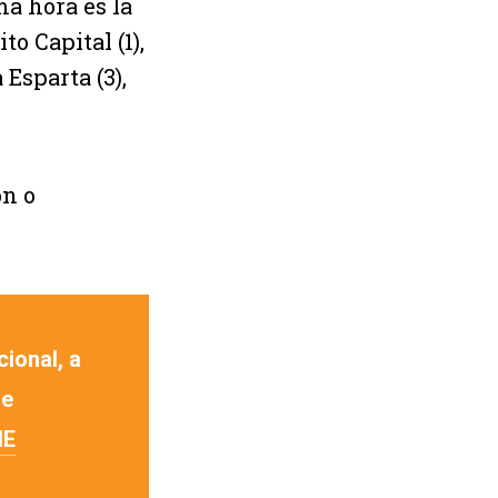
ma hora es la
to Capital (1),
 Esparta (3),
ón o
cional, a
de
NE