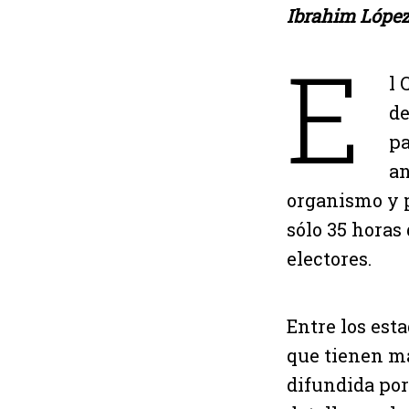
Ibrahim López
E
l 
de
pa
an
organismo y p
sólo 35 horas 
electores.
Entre los est
que tienen ma
difundida por 