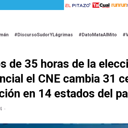
imán
#DiscursoSudorYLágrimas
#DatoMataAlMito
#V
 de 35 horas de la elecc
ncial el CNE cambia 31 c
ción en 14 estados del pa
4