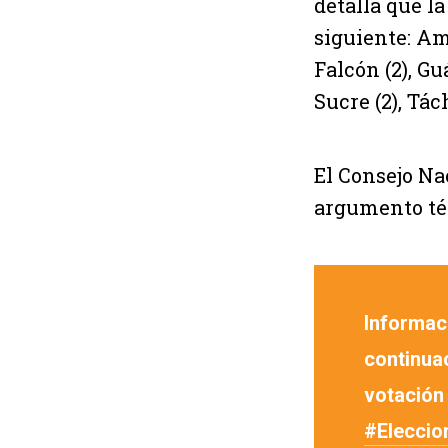
detalla que la
siguiente: Ama
Falcón (2), Guá
Sucre (2), Táchi
El Consejo Na
argumento téc
Informaci
continuac
votación 
#Eleccio