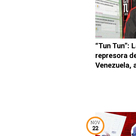
“Tun Tun”: L
represora d
Venezuela, 
NOV
22