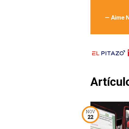
— Aime 
Artícul
NOV
22