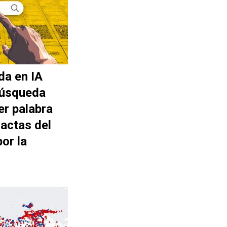
da en IA
búsqueda
er palabra
actas del
or la