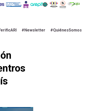
erificARI
#Newsletter
#QuiénesSomos
ión
entros
ís