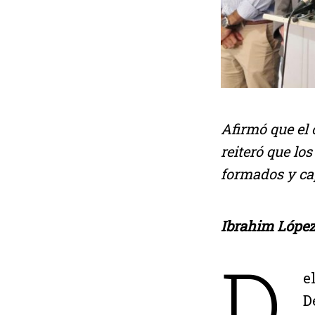
Afirmó que el 
reiteró que lo
formados y cap
Ibrahim López
D
e
D