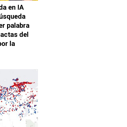
da en IA
búsqueda
er palabra
actas del
or la