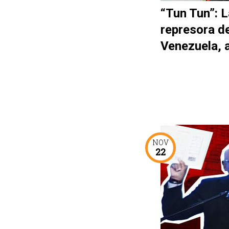
“Tun Tun”: L
represora d
Venezuela, 
NOV
22