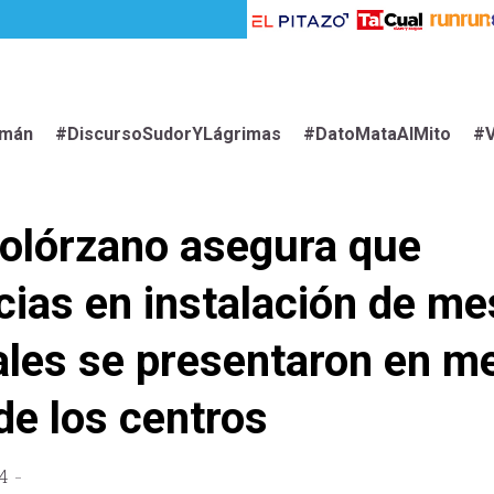
imán
#DiscursoSudorYLágrimas
#DatoMataAlMito
#V
olórzano asegura que
cias en instalación de m
ales se presentaron en m
de los centros
4