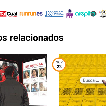
os relacionados
NOV
22