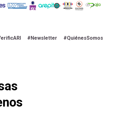
erificARI
#Newsletter
#QuiénesSomos
esas
enos