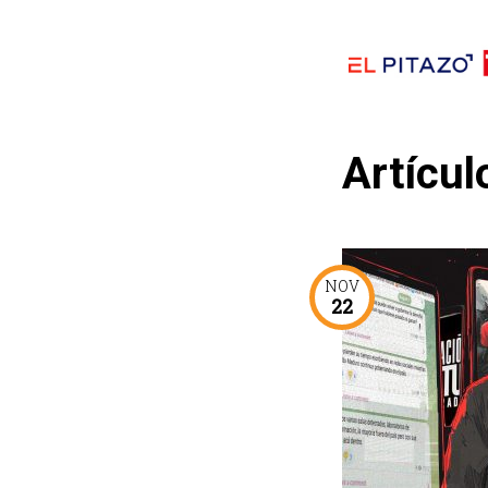
Artícul
NOV
22