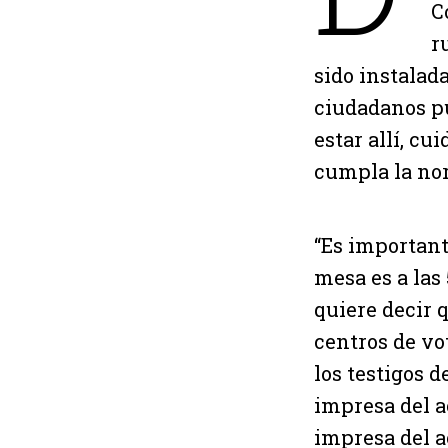
C
r
sido instalad
ciudadanos pu
estar allí, c
cumpla la nor
“Es important
mesa es a las
quiere decir 
centros de vo
los testigos d
impresa del a
impresa del a