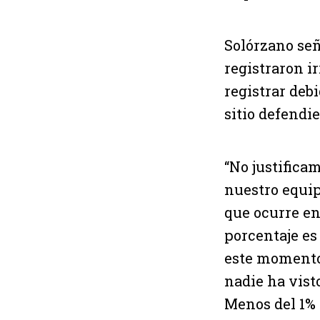
Solórzano señ
registraron i
registrar deb
sitio defendi
“No justifica
nuestro equip
que ocurre en
porcentaje es
este momento,
nadie ha vist
Menos del 1% 