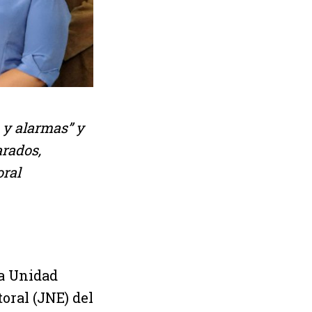
s y alarmas” y
arados,
oral
la Unidad
oral (JNE) del