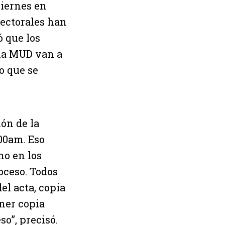
viernes en
lectorales han
ó que los
 la MUD van a
o que se
ón de la
:00am. Eso
no en los
oceso. Todos
el acta, copia
ener copia
o”, precisó.