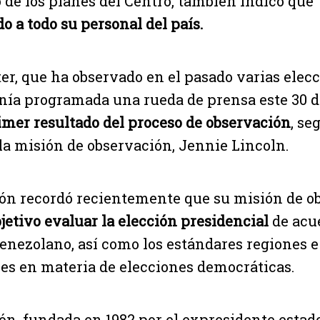
de los planes del Centro, también indicó que
o a todo su personal del país.
ter, que ha observado en el pasado varias elec
nía programada una rueda de prensa este 30 de
imer resultado del proceso de observación
, se
e la misión de observación, Jennie Lincoln.
ón recordó recientemente que su misión de o
jetivo evaluar la elección presidencial
de acu
enezolano, así como los estándares regiones e
es en materia de elecciones democráticas.
ón, fundada en 1982 por el expresidente esta