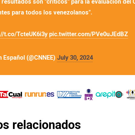
resultados son "críticos" para la evaluación del 
ntes para todos los venezolanos".
://t.co/TcteUK6i3y
pic.twitter.com/PVe0uJEdBZ
n Español (@CNNEE)
July 30, 2024
os relacionados