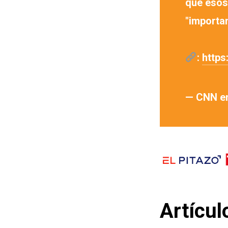
que esos 
"importa
:
https
— CNN e
Artícul