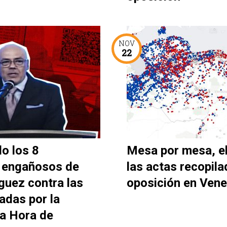
NOV
22
o los 8
Mesa por mesa, e
 engañosos de
las actas recopila
guez contra las
oposición en Vene
adas por la
La Hora de