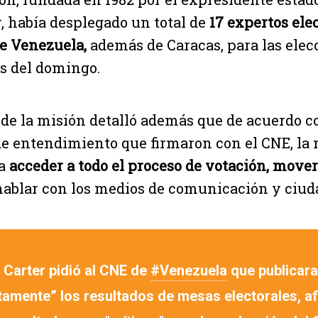
 había desplegado un total de
17 expertos ele
de Venezuela,
además de Caracas, para las elec
s del domingo.
de la misión detalló además que de acuerdo c
 entendimiento que firmaron con el CNE, la 
ra
acceder a todo el proceso de votación, mover
hablar con los medios de comunicación y ciud
 Carter pidió al CNE de
#Venezuela
que publicara
tamente” los resultados de mesas electorales, a