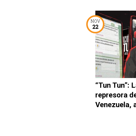
NOV
22
“Tun Tun”: L
represora d
Venezuela, 