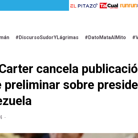
imán
#DiscursoSudorYLágrimas
#DatoMataAlMito
#V
Carter cancela publicaci
 preliminar sobre preside
ezuela
4