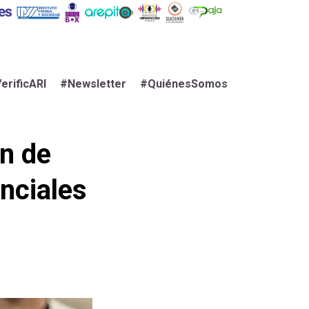
erificARI
#Newsletter
#QuiénesSomos
ón de
nciales