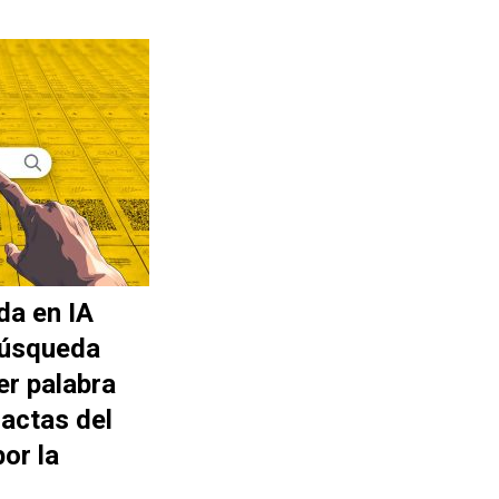
da en IA
búsqueda
er palabra
actas del
or la