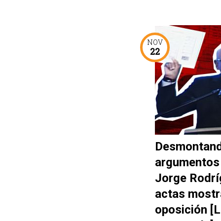
NOV
22
Desmontand
argumentos
Jorge Rodrí
actas mostr
oposición [