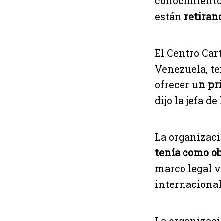
conocimiento 
están
retirand
El Centro Car
Venezuela, te
ofrecer u
n pr
dijo la jefa d
La organizaci
tenía como ob
marco legal v
internacional
La organizaci