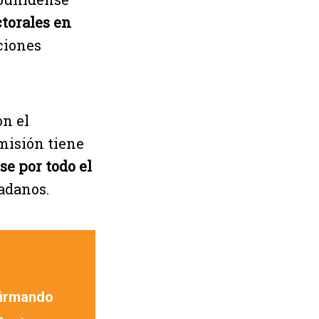
ctorales en
ciones
on el
misión tiene
se por todo el
adanos.
firmando