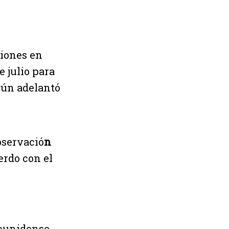
ciones en
 julio para
gún adelantó
bservació
n
erdo con el
dounidense