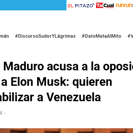
imán
#DiscursoSudorYLágrimas
#DatoMataAlMito
#V
 Maduro acusa a la oposi
a Elon Musk: quieren
bilizar a Venezuela
4