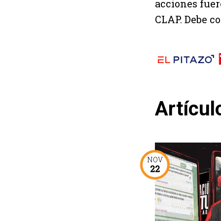
acciones fuer
CLAP. Debe c
Artícul
NOV
22