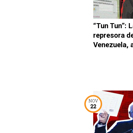
“Tun Tun”: L
represora d
Venezuela, 
NOV
22