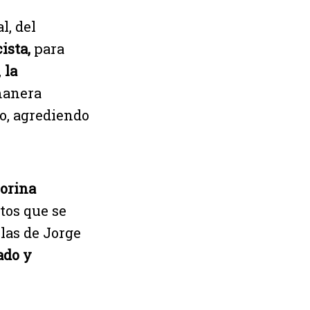
l, del
ista,
para
,
la
manera
o, agrediendo
orina
tos que se
 las de Jorge
do y