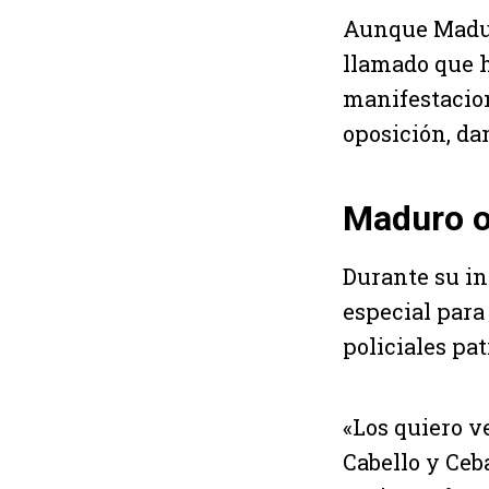
Aunque Maduro
llamado que 
manifestacione
oposición, da
Maduro or
Durante su in
especial para
policiales pat
«Los quiero v
Cabello y Ceb