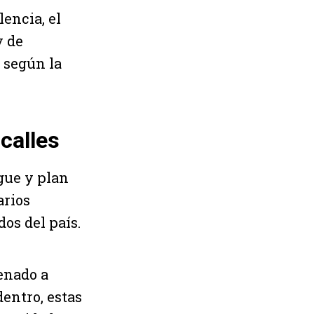
encia, el
y de
, según la
calles
gue y plan
arios
dos del país.
denado a
dentro, estas