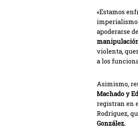
«Estamos enfr
imperialismo 
apoderarse del
manipulación
violenta, que
a los funcion
Asimismo, res
Machado y
E
registran en 
Rodríguez, qu
González.