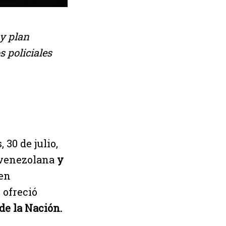
y plan
 policiales
 30 de julio,
n venezolana
y
en
 ofreció
de la Nación.