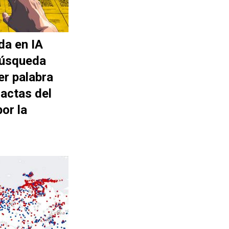
da en IA
búsqueda
er palabra
actas del
or la