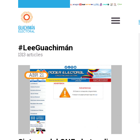
#LeeGuachimán
1313 articles
ABR
21