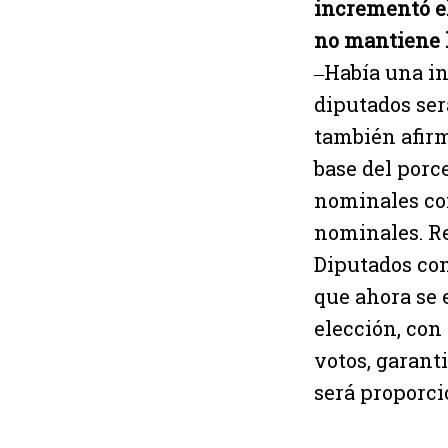
incrementó el
no mantiene 
‒Había una in
diputados será
también afirm
base del porc
nominales com
nominales. Re
Diputados con
que ahora se 
elección, con
votos, garant
será proporci