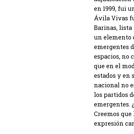
en 1999, fui u
Ávila Vivas f
Barinas, lista
un elemento q
emergentes de
espacios, no 
que en el mod
estados y en 
nacional no es
los partidos 
emergentes. ¿
Creemos que l
expresión can