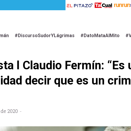
imán
#DiscursoSudorYLágrimas
#DatoMataAlMito
#V
sta l Claudio Fermín: “Es
idad decir que es un crim
 de 2020