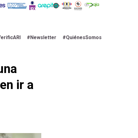
erificARI
#Newsletter
#QuiénesSomos
 una
en ir a