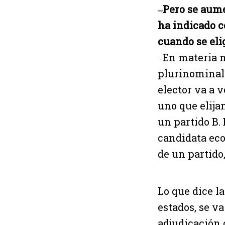
‒Pero se aum
ha indicado c
cuando se eli
‒En materia n
plurinominal e
elector va a v
uno que elijan
un partido B. 
candidata ecol
de un partido
Lo que dice l
estados, se va
adjudicación 