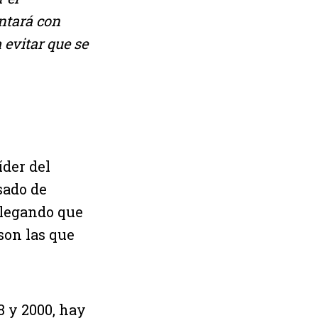
ntará con
 evitar que se
íder del
sado de
 alegando que
son las que
8 y 2000, hay