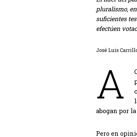
pluralismo, e
suficientes te
efectúen vota
José Luis Carrill
A
abogan por la 
Pero en opini