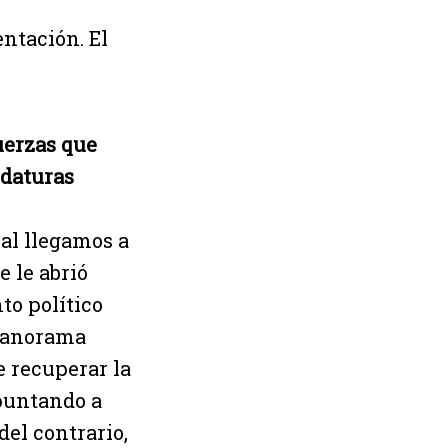
ntación. El
uerzas que
idaturas
al llegamos a
 le abrió
to político
 panorama
e recuperar la
apuntando a
del contrario,