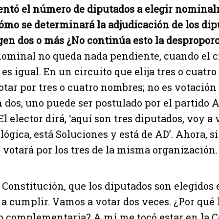
entó el número de diputados a elegir nominal
ómo se determinará la adjudicación de los di
gen dos o más ¿No continúa esto la despropor
ominal no queda nada pendiente, cuando el ci
s igual. En un circuito que elija tres o cuatro
otar por tres o cuatro nombres; no es votación 
 dos, uno puede ser postulado por el partido A 
El elector dirá, ‘aquí son tres diputados, voy a 
ógica, está Soluciones y está de AD’. Ahora, si
, votará por los tres de la misma organización.
a Constitución, que los diputados son elegidos 
 a cumplir. Vamos a votar dos veces. ¿Por qué l
o complementaria? A mí me tocó estar en la 