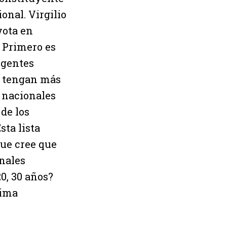
onal. Virgilio
vota en
. Primero es
igentes
, tengan más
 nacionales
de los
sta lista
 que cree que
onales
0, 30 años?
nima