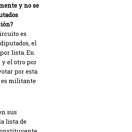
mente y no se
putados
ción?
rcuito es
 diputados, el
por lista. En
y el otro por
votar por esta
 es militante
en sus
a lista de
Constituyente