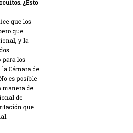
cuitos. ¿Esto
ice que los
 pero que
onal, y la
ados
 para los
 la Cámara de
No es posible
va manera de
ional de
entación que
al.