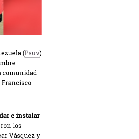
nezuela (
Psuv
)
iembre
la comunidad
n Francisco
dar e instalar
eron los
car Vásquez y