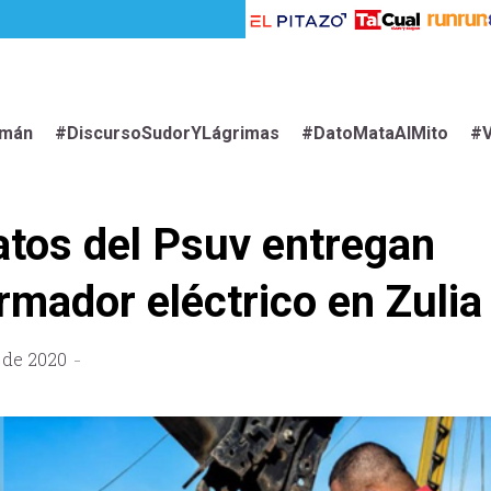
imán
#DiscursoSudorYLágrimas
#DatoMataAlMito
#V
tos del Psuv entregan
rmador eléctrico en Zulia
 de 2020