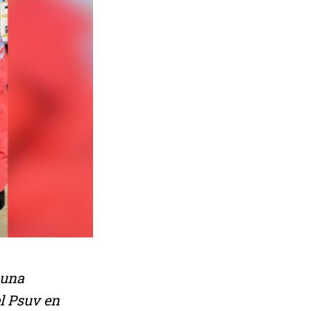
 una
l Psuv en