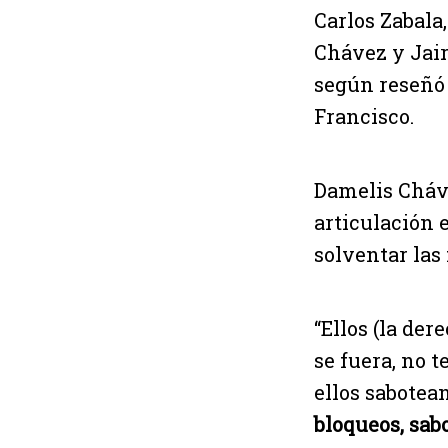
Carlos Zabala,
Chávez y Jair
según reseñó
Francisco.
Damelis Cháve
articulación 
solventar las
“Ellos (la de
se fuera, no 
ellos sabotea
bloqueos, sab