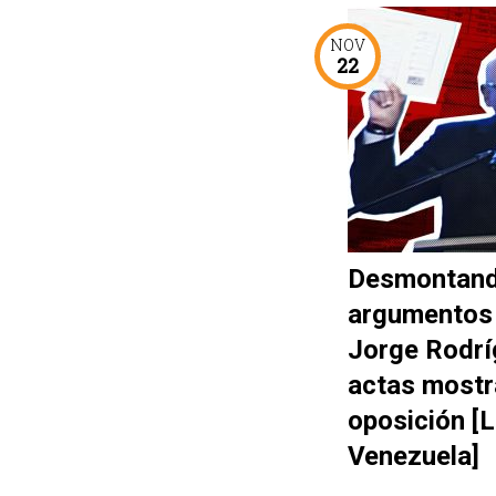
NOV
22
Desmontand
argumentos
Jorge Rodrí
actas mostr
oposición [
Venezuela]