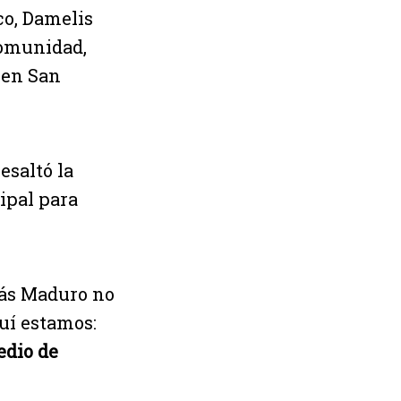
co, Damelis
comunidad,
 en San
esaltó la
ipal para
olás Maduro no
quí estamos:
edio de