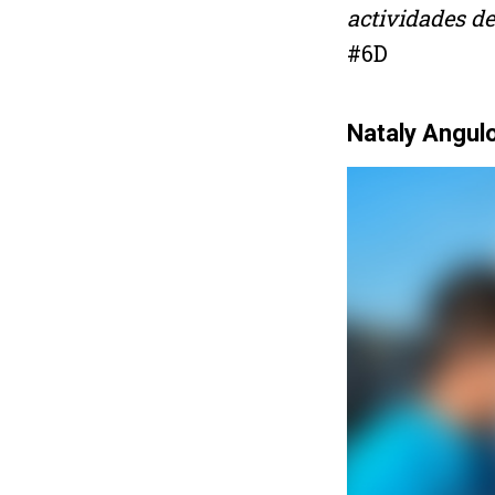
actividades d
#6D
Nataly Angul