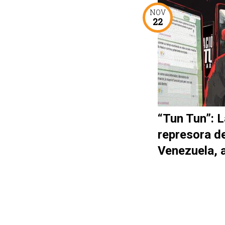
NOV
22
“Tun Tun”: L
represora d
Venezuela, 