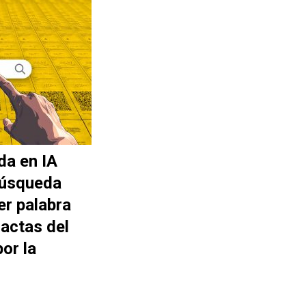
da en IA
búsqueda
er palabra
actas del
or la