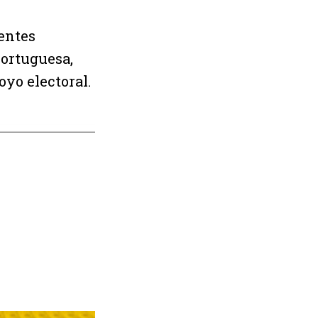
entes
ortuguesa,
yo electoral.