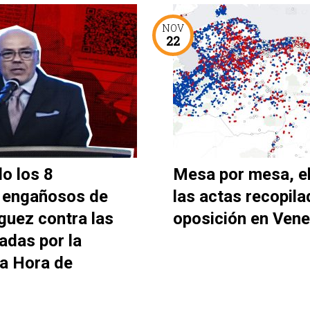
NOV
22
o los 8
Mesa por mesa, e
 engañosos de
las actas recopila
guez contra las
oposición en Vene
adas por la
La Hora de