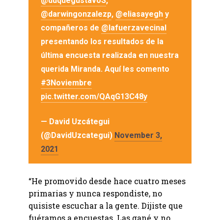
@duquegustavoS
,
@darwingonzalezp
,
@eliasayegh
y
compañeros de
@lafuerzavecinal
presentando los resultados de la
última encuesta realizada en nuestra
querida Miranda. Aquí les comento
#3Noviembre
pic.twitter.com/QAqG13C48y
— David Uzcátegui
(@DavidUzcategui)
November 3,
2021
“He promovido desde hace cuatro meses
primarias y nunca respondiste, no
quisiste escuchar a la gente. Dijiste que
fuéramos a encuestas. Las gané y no