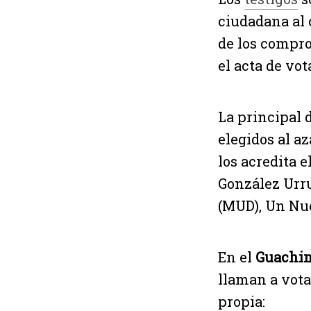
ciudadana al 
de los compro
el acta de vo
La principal 
elegidos al az
los acredita 
González Urru
(MUD), Un Nu
En el
Guachim
llaman a vota
propia: