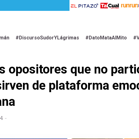
imán
#DiscursoSudorYLágrimas
#DatoMataAlMito
#V
s opositores que no parti
sirven de plataforma emoc
ana
24