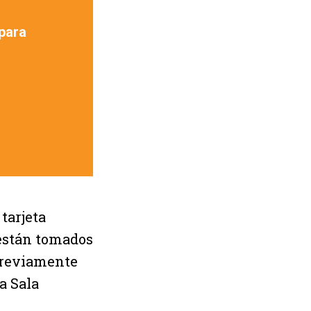
para
 tarjeta
 están tomados
 previamente
a Sala