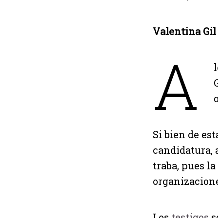
Valentina Gil
A
Si bien de es
candidatura, 
traba, pues l
organizaciones
Los
testigos
s