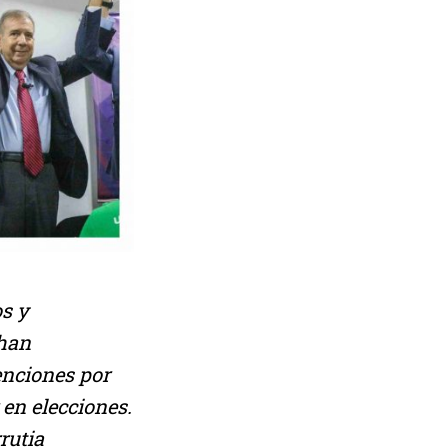
os y
 han
enciones por
 en elecciones.
rutia