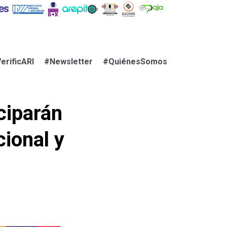
erificARI
#Newsletter
#QuiénesSomos
ciparán
ional y