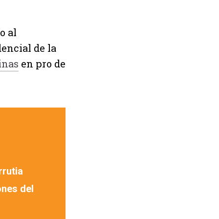
o al
encial de la
inas
en pro de
rutia
ones del