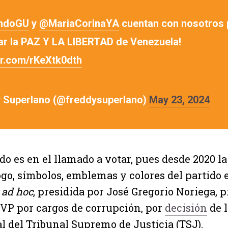
ndoGU
y
@MariaCorinaYA
cuentan con nosotros 
ar la PAZ Y LA LIBERTAD de Venezuela!
ter.com/rKeXtk0dth
 Superlano (@freddysuperlano)
May 23, 2024
do es en el llamado a votar, pues desde 2020 la
 logo, símbolos, emblemas y colores del partido
a
ad hoc
, presidida por José Gregorio Noriega,
VP por cargos de corrupción, por
decisión
de l
l del Tribunal Supremo de Justicia (TSJ).