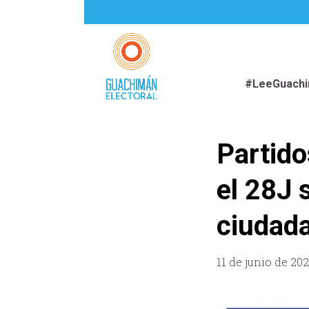
#LeeGuach
Partido
el 28J 
ciudad
11 de junio de 20