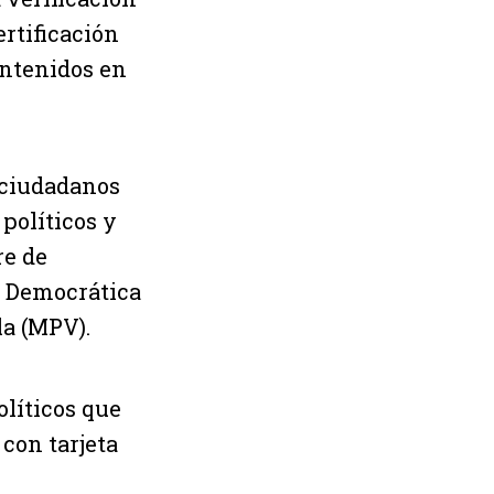
ertificación
ontenidos en
 ciudadanos
 políticos y
re de
d Democrática
a (MPV).
olíticos que
con tarjeta