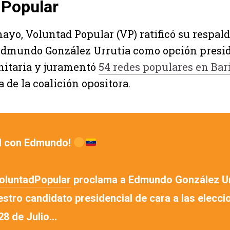
 Popular
mayo, Voluntad Popular (VP) ratificó su respald
Edmundo González Urrutia como opción presid
nitaria y juramentó
54 redes populares en Bar
 de la coalición opositora.
d con Edmundo!
luntadPopular
proclama a Edmundo González Ur
stro candidato presidencial de cara a las elecci
28 de Julio…