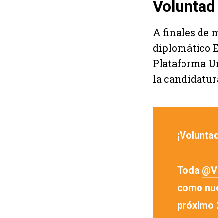
Voluntad
A finales de 
diplomático 
Plataforma U
la candidatura
¡Volunta
Toda
@Vo
como nue
próximo 