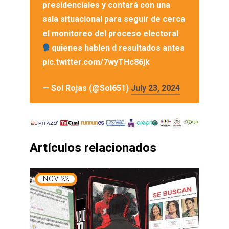
presidenciales y contará con una
sala situacional para seguir de cerca
el monitoreo del proceso electoral
quienes hablen d resultados antes
pic.twitter.com/7wyTHc86jk
— Sol Rojas (@Sol651)
July 23, 2024
Artículos relacionados
NOV
22