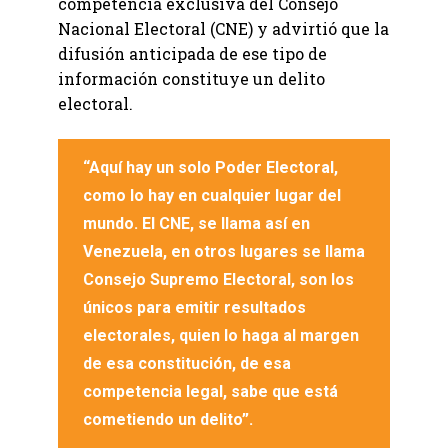
competencia exclusiva del Consejo
Nacional Electoral (CNE) y advirtió que la
difusión anticipada de ese tipo de
información constituye un delito
electoral.
“Aquí hay un solo Poder Electoral,
como lo hay en cualquier lugar del
mundo. El CNE, se llama así en
Venezuela, en otros lugares se llama
Consejo Supremo Electoral, son los
únicos para emitir resultados
electorales, quien lo haga al margen
de esa constitución, de esa
competencia legal, sabe que está
cometiendo un delito”.