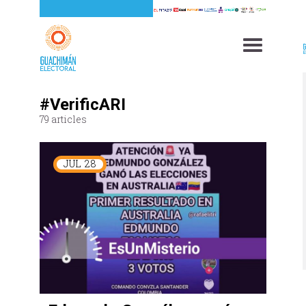
#VerificARI
79 articles
JUL
28