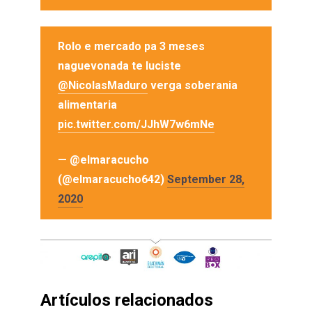
Rolo e mercado pa 3 meses
naguevonada te luciste
@NicolasMaduro
verga soberania
alimentaria
pic.twitter.com/JJhW7w6mNe
— @elmaracucho
(@elmaracucho642)
September 28,
2020
Artículos relacionados