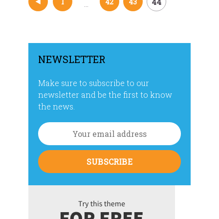
44
1
42
43
…
Navegación
de
entradas
NEWSLETTER
Make sure to subscribe to our
newsletter and be the first to know
the news.