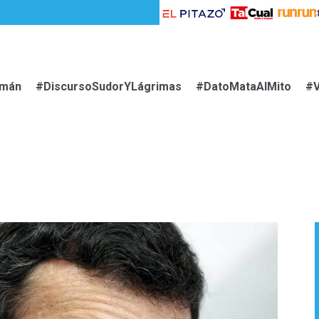
imán
#DiscursoSudorYLágrimas
#DatoMataAlMito
#V