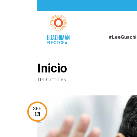
#LeeGuach
Inicio
1199 articles
SEP
13