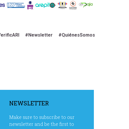
erificARI
#Newsletter
#QuiénesSomos
NEWSLETTER
Make sure to subscribe to our
newsletter and be the first to