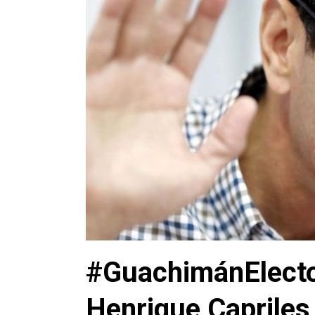
#GuachimánElector
Henrique Capriles