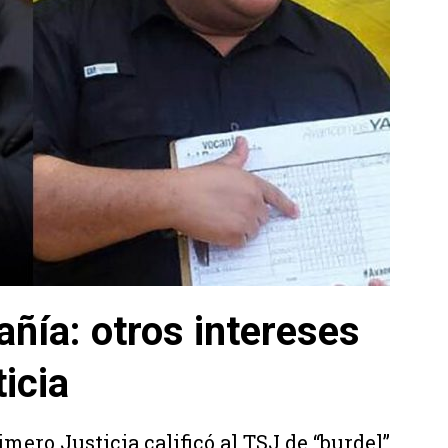
ñía: otros intereses
ticia
mero Justicia calificó al TSJ de “burdel”