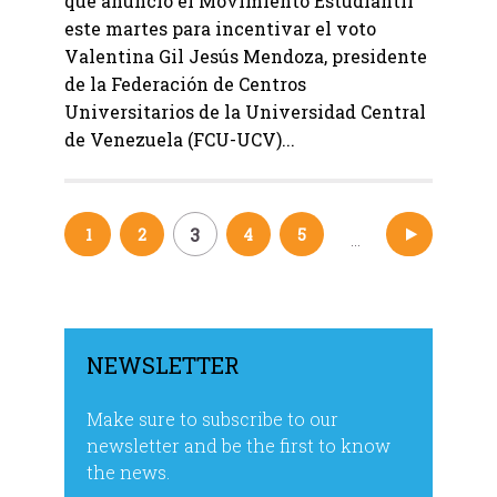
que anunció el Movimiento Estudiantil
este martes para incentivar el voto
Valentina Gil Jesús Mendoza, presidente
de la Federación de Centros
Universitarios de la Universidad Central
de Venezuela (FCU-UCV)...
3
1
2
4
5
44
…
Navegación
de
entradas
NEWSLETTER
Make sure to subscribe to our
newsletter and be the first to know
the news.