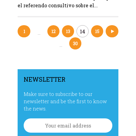
el referendo consultivo sobre el...
14
1
12
13
15
16
…
Navegación
30
…
de
entradas
NEWSLETTER
Make sure to subscribe to our
newsletter and be the first to know
the news.