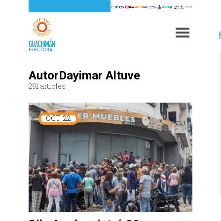
AutorDayimar Altuve
291 articles
OCT
22