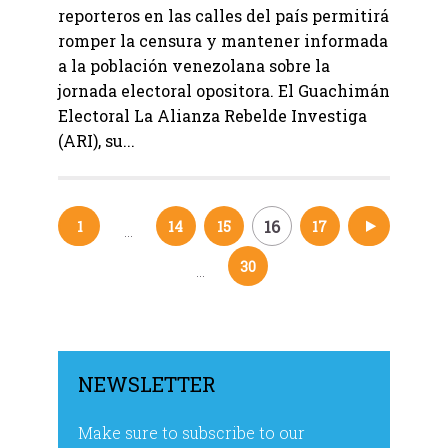
reporteros en las calles del país permitirá
romper la censura y mantener informada
a la población venezolana sobre la
jornada electoral opositora. El Guachimán
Electoral La Alianza Rebelde Investiga
(ARI), su...
16
1
14
15
17
18
…
Navegación
30
…
de
entradas
NEWSLETTER
Make sure to subscribe to our