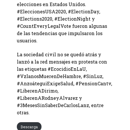
elecciones en Estados Unidos.
#EleccionesUSA2020, #ElectionDay,
#Elections2020, #ElectionNight y
#CountEveryLegalVote fueron algunas
de las tendencias que impulsaron los
usuarios.
La sociedad civil no se quedó atrás y
lanzó a la red mensajes en protesta con
las etiquetas #EcocidioEnLaU,
#VzlanosMuerenDeHambre, #SinLuz,
#AnzoáteguiExigeSalud, #PensionCantv,
#LiberenADirimo,
#LiberenARodneyAlvarez y
#3MesesSinSaberDeCarlosLanz, entre
otras.
Descarga